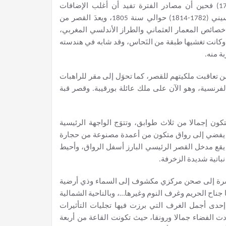
يعود تاريخ بناء القصر إلى فترة محمد الرشيد باي (1756-1758) فحين أن مصادر الفترة تفيد أن أغلب الإضافات
والتحويرات المحدثة بالمبنى هي من إنجازات حمّودة باشا الحسيني (1782-1814) حوالي سنة 1805، ويعدَ القصر من
صائص المعمار العثماني والطراز الأندلسي المغربي،
 وكانت تغشيها طبقة من النَحاس، وقد شابه في هندسته
ة منه.
تعاقبت ملكيتهم للقصر، كما تحوَل إلى مقر للراهبات
Notre d ” خلال فترة الحماية الفرنسية، وهو الآن على ملك عائلة بورقيبة. وقصر قبة
ن إجمالا من ثلاث طوابق، وتتوَج الواجهة الرئيسية
 يفضي إلى رواق متكون من أعمدة مصنوعة من حجارة
 يقع مدخل القصر الرئيسي البارز أسفل الرواق، وأحيط
اتية شديدة الزخرفة.
شرة إلى صحن مركزي مكشوف إلى السماء وذي أرضية
جناح الحريم وغرف النوم وغيرها…، وبالناحية الشمالية
حدى أجمل الغرف التي برزت فيها تجليات التأثيرات
زادت الفضاء جمالا ورونقا، حيث تكونت القاعة من أربعة