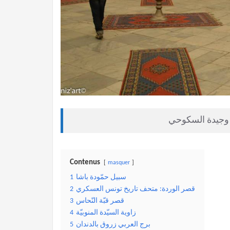
ث وجيدة السكوحي
Contenus
masquer
سبيل حمّودة باشا
1
قصر الوردة: متحف تاريخ تونس العسكري
2
قصر قبّة النّحاس
3
زاوية السيّدة المنوبيّة
4
برج العربي زروق بالدندان
5