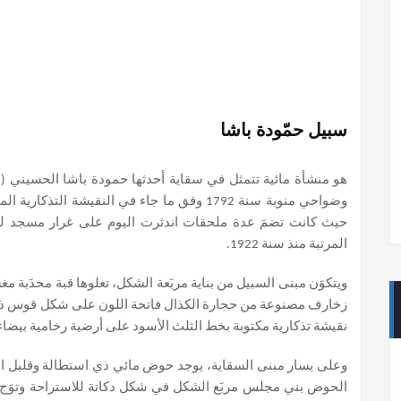
سبيل حمّودة باشا
وضواحي منوبة سنة 1792 وفق ما جاء في النقيشة
حيث كانت تضمَ عدة ملحقات اندثرت اليوم على غرار مسجد للص
المرتبة منذ سنة 1922.
ويتكوَن مبنى السبيل من بناية مربَعة الشكل، تعلوها قبة محدَبة م
زخارف مصنوعة من حجارة الكذال فاتحة اللون على شكل قوس ذ
نقيشة تذكارية مكتوبة بخط الثلث الأسود على أرضية رخامية بيضاء
وعلى يسار مبنى السقاية، يوجد حوض مائي ذي استطالة وقليل ال
الحوض بني مجلس مربَع الشكل في شكل دكانة للاستراحة وتوَج 