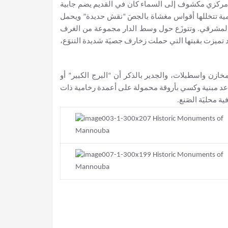
مركزي مكشوف إلى السماء كان في القديم يضم جابية
مية تتخللها أقواس مغشاة بالجصَ “نقش حديدة” ويحمل
المشرقي. وتتوزَع حول وسط الدار مجموعة من الغرف
د تميزت بقبتها التي حملت زخارف جصيَة شديدة التنوَع،
خازن واسطبلات، والجدير بالذكر أن “البرج الكبير” أو
قاعد مبنية وكسي بأروقة محمولة على أعمدة رخامية ذات
 محليَة الصَنع.