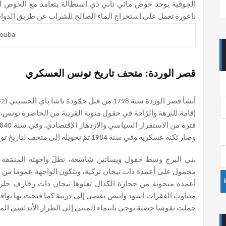
الجوفية يوجد حوض مائي ثاني ذي استطالة يتعامد مع الحوض الأول
ناعورة تعمل على استخراج الماء الصالح للشراب عن طريق الدوا
قصر الوردة: متحف تاريخ تونس العسكري
إقامة للنزهة والرّاحة في حقول منوبة القريبة من الحاضرة تونس
وصار ثكنة عسكرية وفي سنة 1984 تمّ تحويله إلى متحف لتاريخ تونس العسكري .
بني البرج وسط حقول وبساتين شاسعة، تطلَ واجهته المنمَقة ع
محمول على أعمدة ذات تيجان تركية، وتتكون الواجهة عموما م
أعمدة منحوتة من حجارة الكذال تعلوها تيجان ذات زخارف حلز
متناوب الفقرات أسود وأبيض يفضي إلى دريبة كما فتحت بها نواف
حملت نقوشا جصَية توحي بانتماء المبنى إلى الطراز الأندلسي الم