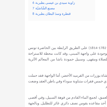
زاوية سيدي بن عيسى بطبربة
6
مصنع الشّاشيّة
7
قنطرة وسدَ البطان بطبربة
8
هو منشأة مائية تتمثل في سقاية أحدثها حمودة باشا الحسيني ( 1782-1814) على الطريق الرابطة بين الحاضرة تونس
 التذكارية الموجودة على واجهة المبنى، وقد كانت محطة للاستراحة
لاة ومقهى. وسبيل حمودة باشا من المعالم الأثرية
غشاة بوزرات من القرميد الأخضر، أمَا الواجهة فقد حملت
ي خمس فقرات متناوبة سوداء وفي باطن العقد وضعت
.
عمق، لجمع الماء القادم من فوهة السبيل، وفي أقصى
أحد مقاعده بقوس نصف دائري غائر للتظليل. وبالجهة