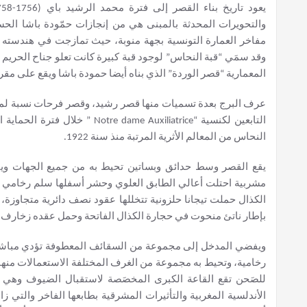
مفاخر العمارة التونسية بجهة منوبة، حيث تمازجت في هندسته خ
وقد سمَي “قبة النحاس” لوجود قبة كبيرة كانت تعلو جناح الحريم
المعمارية “قصر الوردة” الذي بناه أيضا حمودة باشا ويقع على مقرب
عرف البرج بعدة تسميات منها قصر رشيد، وقصر فرحات نسبة لمن 
التابعين لكنسية “ame Auxiliatrice
النحاس من المعالم الأثرية المرتبة منذ سنة 1922.
يقع القصر وسط حدائق وبساتين تحيط به من جميع الجهات ويتكو
مشربية احتلت أعالي الطابق العلوي وحشر أسفلها سلم رخامي
الكذال حملت تيجانا حلزونية تتخللها عقود نصف دائرية متجاوزة،
بإطار ناتئ منحوت في حجارة الكذال الفاتحة وحمل عقده زخارف نب
ويفضي المدخل إلى مجموعة من السقائف المعطوفة تؤدي مبا
رخامية، وتحيط به مجموعة من الغرف المختلفة الاستعمالات منها 
للصَحن تقع القاعة الكبرى المخصَصة لاستقبال الضيوف وهي إ
الأندلسية المغربية والتأثيرات المشرقية بطابعها الفاخر والتي 