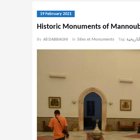
19 February 2021
Historic Monuments of Mannou
لتاريخية
Tag
Sites et Monuments
in
Ali DABBAGHI
By