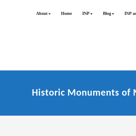
Skip
to
About
Home
INP
Blog
INP ac
content
Historic Monuments of