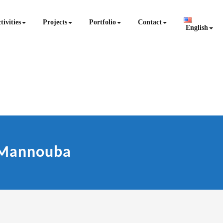
tivities
Projects
Portfolio
Contact
English
 Mannouba