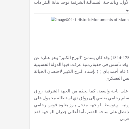
. وبالناحية الشمالية الشرقية توجد بناية البئر ذات
ب.
أنشأ قصر الوردة سنة 1798 من قبل حمّودة باشا باي الحسيني (1782-1814) وقد كان يسمىَ “البرج الكبير” وهو عبارة عن
، وقد تأسس في حقبة زمنية عرفت فيها الدولة الحسينية
فترة من الاستقرار السياسي والازدهار الإقتصادي. وفي سنة 1840 قام أحمد باي ( ) بإسناد البرج الكبير لاحتضان الخيالة
لى باحة واسعة، كما يحدَه من الجهة الشرقية رواق
ن سلم رخامي يفضي إلى رواق ذي استطالة محمول على
ونية، ويتوسط الواجهة مدخل بارز يعلوه قوس رخامي
ذ تطل على ساحة القصر، أما أعالي جدران الواجهة فقد
غربي