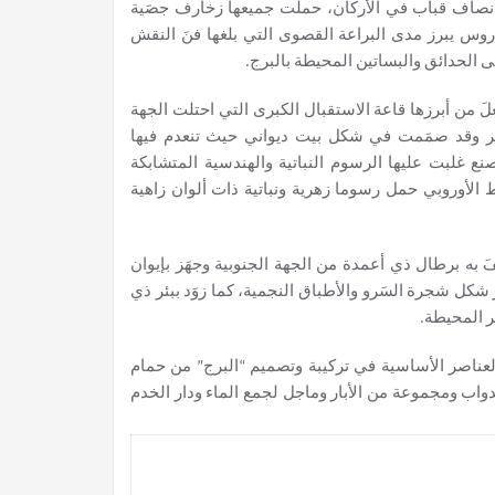
عة أنصاف قباب في الأركان، حملت جميعها زخارف جصَية
روس يبرز مدى البراعة القصوى التي بلغها فنَ النقش
 الحدائق والبساتين المحيطة بالبرج.
َ من أبرزها قاعة الاستقبال الكبرى التي احتلت الجهة
صر وقد صمَمت في شكل بيت ديواني حيث تنعدم فيها
ع غلبت عليها الرسوم النباتية والهندسية المتشابكة
روبي حمل رسوما زهرية ونباتية ذات ألوان زاهية
به برطال ذي أعمدة من الجهة الجنوبية وجهَز بإيوان
ل شجرة السَرو والأطباق النجمية، كما زوَد ببئر ذي
 المحيطة.
ناصر الأساسية في تركيبة وتصميم “البرج” من حمام
واب ومجموعة من الأبار وماجل لجمع الماء ودار الخدم