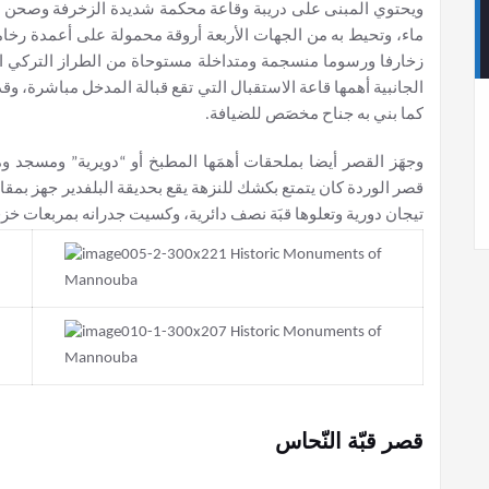
ويحتوي المبنى على دريبة وقاعة محكمة شديدة الزخرفة وصحن 
ماء، وتحيط به من الجهات الأربعة أروقة محمولة على أعمدة رخا
زخارفا ورسوما منسجمة ومتداخلة مستوحاة من الطراز التركي 
الجانبية أهمها قاعة الاستقبال التي تقع قبالة المدخل مباشرة، وق
كما بني به جناح مخصَص للضيافة.
وجهَز القصر أيضا بملحقات أهمَها المطبخ أو “دويرية” ومسجد وم
قصر الوردة كان يتمتع بكشك للنزهة يقع بحديقة البلفدير جهز بم
تيجان دورية وتعلوها قبَة نصف دائرية، وكسيت جدرانه بمربعات خزفية
قصر قبّة النّحاس