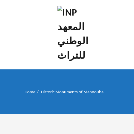
إن علم الآثار هو أسمى أنواع البحوث
INP المعهد الوطني
للتراث
Home
Historic Monuments of Mannouba