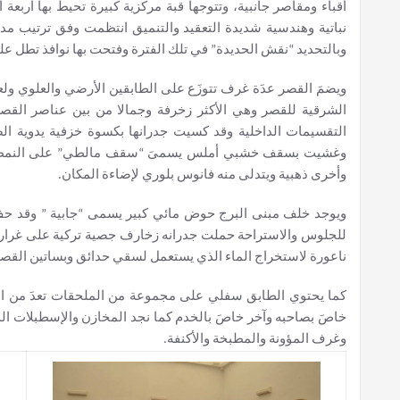
أقباء ومقاصر جانبية، وتتوجها قبة مركزية كبيرة تحيط بها أرب
نباتية وهندسية شديدة التعقيد والتنميق انتظمت وفق ترتيب مد
وبالتحديد “نقش الحديدة” في تلك الفترة وفتحت بها نوافذ تطل على
ويضمَ القصر عدَة غرف تتوزَع على الطابقين الأرضي والعلوي ولعل
الشرقية للقصر وهي الأكثر زخرفة وجمالا من بين عناصر الق
التقسيمات الداخلية وقد كسيت جدرانها بكسوة خزفية يدوية الصن
وغشيت بسقف خشبي أملس يسمىَ “سقف مالطي” على النمط الأو
وأخرى ذهبية ويتدلى منه فانوس بلوري لإضاءة المكان.
ويوجد خلف مبنى البرج حوض مائي كبير يسمى “جابية ” وقد حفَ 
للجلوس والاستراحة حملت جدرانه زخارف جصية تركية على غرار شك
ناعورة لاستخراج الماء الذي يستعمل لسقي حدائق وبساتين القصر
كما يحتوي الطابق سفلي على مجموعة من الملحقات تعدَ من الع
خاصَ بصاحبه وآخر خاصَ بالخدم كما نجد المخازن والإسطبلات الد
وغرف المؤونة والمطبخة والأكنفة.