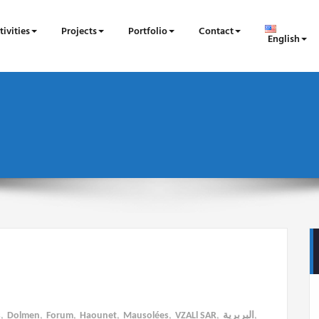
tivities
Projects
Portfolio
Contact
English
s
,
Dolmen
,
Forum
,
Haounet
,
Mausolées
,
VZALl SAR
,
البربرية
,