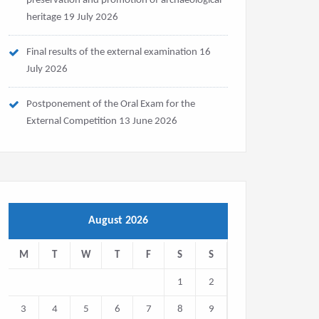
preservation and promotion of archaeological
heritage
19 July 2026
Final results of the external examination
16
July 2026
Postponement of the Oral Exam for the
External Competition
13 June 2026
August 2026
M
T
W
T
F
S
S
1
2
3
4
5
6
7
8
9