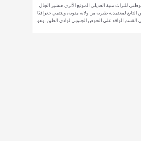
عمل للباحثة بالمعهد الوطني للتراث منية العديلي الموقع الأثري هنشير الجال Uzali Sar معتمديه طبربة ولاية منوبة
التابع لمعتمدية طبربة من ولاية منوبة، وينتمي جغرافيًا