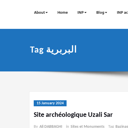
Skip
to
About
Home
INP
Blog
INP ac
content
Tag البربرية
15 January 2024
Site archéologique Uzali Sar
By
Ali DABBAGHI
in
Sites et Monuments
Tag
Bazina