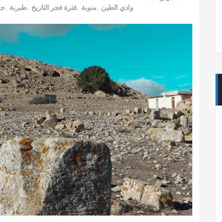
جب
,
طبربة
,
فترة فجر التاريخ
,
منوبة
,
وادي الطين