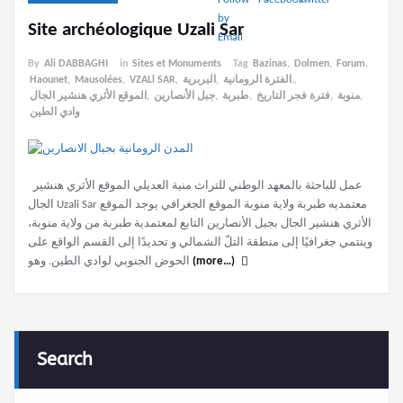
Site archéologique Uzali Sar
By
Ali DABBAGHI
in
Sites et Monuments
Tag
Bazinas
,
Dolmen
,
Forum
,
Haounet
,
Mausolées
,
VZALl SAR
,
البربرية
,
الفترة الرومانية.
,
الموقع الأثري هنشير الجال
,
جبل الأنصارين
,
طبربة
,
فترة فجر التاريخ
,
منوبة
,
وادي الطين
عمل للباحثة بالمعهد الوطني للتراث منية العديلي الموقع الأثري هنشير
الجال Uzali Sar معتمديه طبربة ولاية منوبة الموقع الجغرافي يوجد الموقع
الأثري هنشير الجال بجبل الأنصارين التابع لمعتمدية طبربة من ولاية منوبة،
وينتمي جغرافيًا إلى منطقة التلّ الشمالي و تحديدًا إلى القسم الواقع على
الحوض الجنوبي لوادي الطين. وهو
(more…)
Search