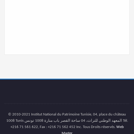
© 2010-2021 Institut National du Patrimoine Tunisie, 04, place du château
1008 Tunis المعهد الوطني للتراث، 04 ساحة القصر باب منارة 1008 تونس Tél.
+216 71 561 622, Fax : +216 71 562 452 Inc. Tous Droits réservés.
Web
Master