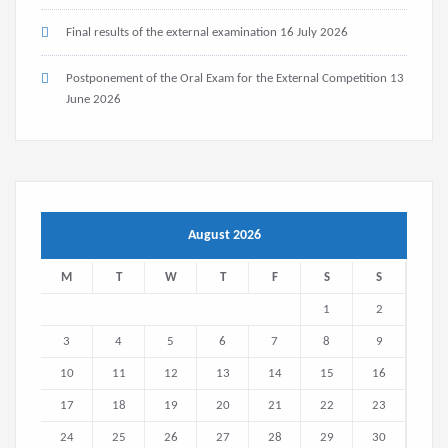
Final results of the external examination
16 July 2026
Postponement of the Oral Exam for the External Competition
13
June 2026
August 2026
M
T
W
T
F
S
S
1
2
3
4
5
6
7
8
9
10
11
12
13
14
15
16
17
18
19
20
21
22
23
24
25
26
27
28
29
30