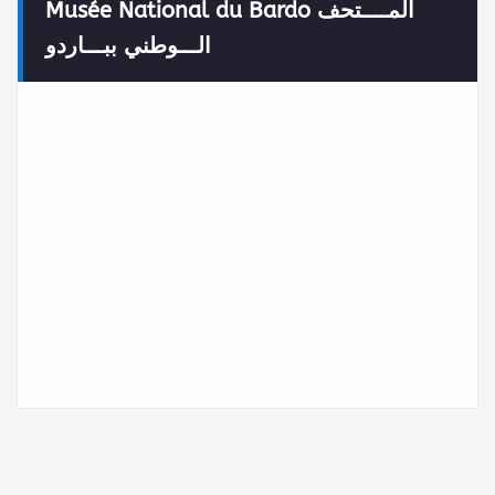
Musée National du Bardo المــــتحف
الـــوطني ببـــاردو