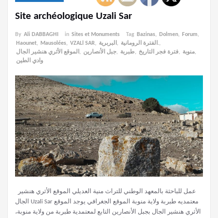
Site archéologique Uzali Sar
By
Ali DABBAGHI
in
Sites et Monuments
Tag
Bazinas
,
Dolmen
,
Forum
,
Haounet
,
Mausolées
,
VZALl SAR
,
البربرية
,
الفترة الرومانية.
,
الموقع الأثري هنشير الجال
,
جبل الأنصارين
,
طبربة
,
فترة فجر التاريخ
,
منوبة
,
وادي الطين
عمل للباحثة بالمعهد الوطني للتراث منية العديلي الموقع الأثري هنشير
الجال Uzali Sar معتمديه طبربة ولاية منوبة الموقع الجغرافي يوجد الموقع
الأثري هنشير الجال بجبل الأنصارين التابع لمعتمدية طبربة من ولاية منوبة،