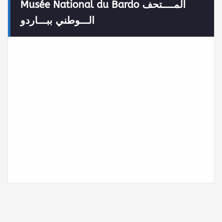
Musée National du Bardo المــــتحف
الـــوطني ببـــاردو