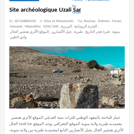
Site archéologique Uzali Sar
By
Ali DABBAGHI
in
Sites et Monuments
Tag
Bazinas
,
Dolmen
,
Forum
,
Haounet
,
Mausolées
,
VZALl SAR
,
البربرية
,
الفترة الرومانية.
,
الموقع الأثري هنشير الجال
,
جبل الأنصارين
,
طبربة
,
فترة فجر التاريخ
,
منوبة
,
وادي الطين
عمل للباحثة بالمعهد الوطني للتراث منية العديلي الموقع الأثري هنشير
الجال Uzali Sar معتمديه طبربة ولاية منوبة الموقع الجغرافي يوجد الموقع
الأثري هنشير الجال بجبل الأنصارين التابع لمعتمدية طبربة من ولاية منوبة،