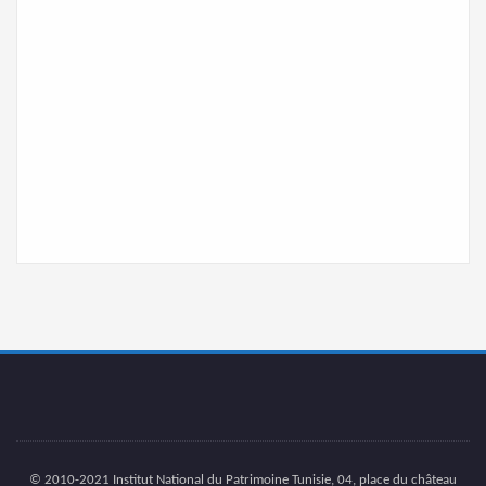
© 2010-2021 Institut National du Patrimoine Tunisie, 04, place du château