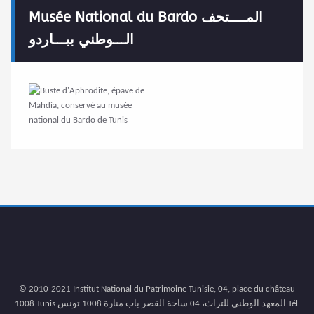
Musée National du Bardo المــــتحف
الـــوطني ببـــاردو
© 2010-2021 Institut National du Patrimoine Tunisie, 04, place du château
1008 Tunis المعهد الوطني للتراث، 04 ساحة القصر باب منارة 1008 تونس Tél.