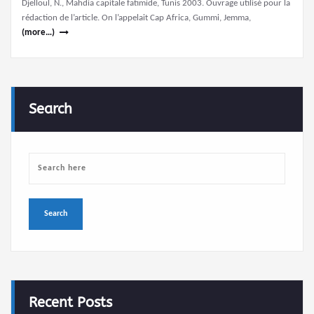
Djelloul, N., Mahdia capitale fatimide, Tunis 2003. Ouvrage utilisé pour la
rédaction de l’article. On l’appelait Cap Africa, Gummi, Jemma,
(more…)
Search
Recent Posts