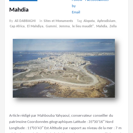
Mahdia
By
Ali DABBAGHI
in
Sites et Monuments
Tag
Alopota
,
Aphrodisium
,
Cap Africa
,
El Mahdiya
,
Gummi
,
Jemma
,
le lieu maudit"
,
Mahdia
,
Zella
Article rédigé par Mahbouba Yahyaoui, conservateur conseiller du
patrimoine Coordonnées géographiques Latitude : 35°30′16″ Nord
Longitude : 11°03′43″ Est Altitude par rapport au niveau de la mer : 7 m