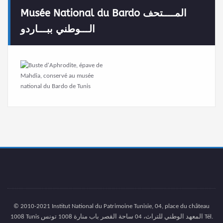
Musée National du Bardo المــــتحف
الـــوطني ببـــاردو
© 2010-2021 Institut National du Patrimoine Tunisie, 04, place du château
1008 Tunis المعهد الوطني للتراث، 04 ساحة القصر باب منارة 1008 تونس Tél.