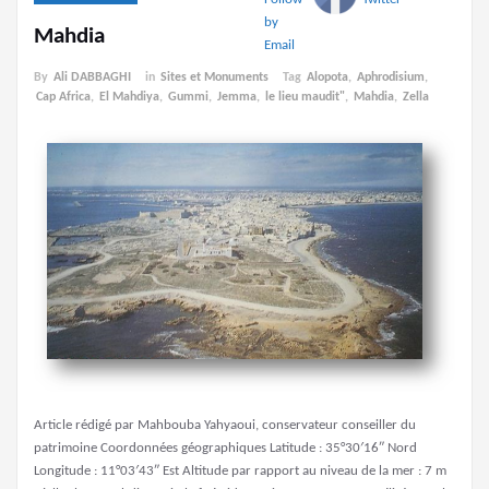
Mahdia
By
Ali DABBAGHI
in
Sites et Monuments
Tag
Alopota
,
Aphrodisium
,
Cap Africa
,
El Mahdiya
,
Gummi
,
Jemma
,
le lieu maudit"
,
Mahdia
,
Zella
Article rédigé par Mahbouba Yahyaoui, conservateur conseiller du
patrimoine Coordonnées géographiques Latitude : 35°30′16″ Nord
Longitude : 11°03′43″ Est Altitude par rapport au niveau de la mer : 7 m