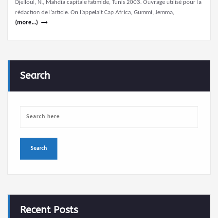
Djelloul, N., Mahdia capitale fatimide, Tunis 2003. Ouvrage utilisé pour la
rédaction de l’article. On l’appelait Cap Africa, Gummi, Jemma,
(more…)
Search
Recent Posts