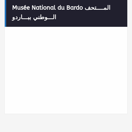
Musée National du Bardo المــــتحف
الـــوطني ببـــاردو