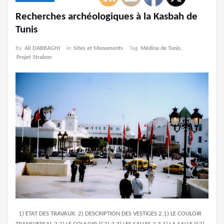
Recherches archéologiques à la Kasbah de
Tunis
By
Ali DABBAGHI
in
Sites et Monuments
Tag
Médina de Tunis
,
Projet Strabon
1) ETAT DES TRAVAUX. 2) DESCRIPTION DES VESTIGES 2.1) LE COULOIR