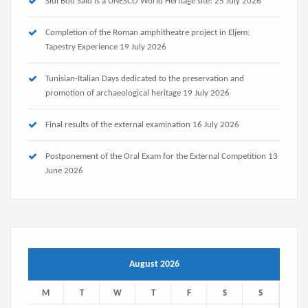
Sidi Bou Saïd is a UNESCO World Heritage site!
25 July 2026
Completion of the Roman amphitheatre project in Eljem:
Tapestry Experience
19 July 2026
Tunisian-Italian Days dedicated to the preservation and
promotion of archaeological heritage
19 July 2026
Final results of the external examination
16 July 2026
Postponement of the Oral Exam for the External Competition
13
June 2026
August 2026
M
T
W
T
F
S
S