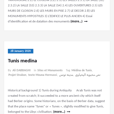
TRANSVERSAL 2.2) LE COULOIR (C2) 2.3) LES SALLES 2.3.1) LA SALLE (S2)
2.3.2) LA SALLE (S3) 2.3.3) LA SALLE (S4) 2.4) LES OUVERTURES 2.5) LES
MURS DE CLOISON 2.6) LES MURS EN PISE 2.7) LE DECOR 2.8) LES
MONUMENTS HYPOSTYLES 3) L’EDIFICE LE PLUS ANCIEN 4) Essai
d’identification et de datation des monuments
(more…)
28 January 2020
Tunis medina
By
Ali DABBAGHI
in
Sites et Monuments
Tag
Médina de Tunis
,
Projet Strabon
,
texte Mouna Hermassi
,
مدينة تونس
,
نص محبوبة اليحياوي
Historical background 1) Tunis during Antiquity Arab Tunis was not
created from scratch; it succeeded to a more ancient city which itself
had Berber origins. Some historians, on the basis of Berber data, suggest
that the place name ‘Tynes” or « Tunes », slightly modified to give Tunis,
belonged to the Libyc civilisation,
(more…)