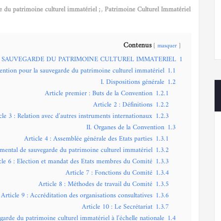
e du patrimoine culturel immatériel ;
,
Patrimoine Culturel Immatériel
Contenus
masquer
 SAUVEGARDE DU PATRIMOINE CULTUREL IMMATERIEL
1
ntion pour la sauvegarde du patrimoine culturel immatériel
1.1
I. Dispositions générale
1.2
Article premier : Buts de la Convention
1.2.1
Article 2 : Définitions
1.2.2
cle 3 : Relation avec d’autres instruments internationaux
1.2.3
II. Organes de la Convention
1.3
Article 4 : Assemblée générale des Etats parties
1.3.1
emental de sauvegarde du patrimoine culturel immatériel
1.3.2
cle 6 : Election et mandat des Etats membres du Comité
1.3.3
Article 7 : Fonctions du Comité
1.3.4
Article 8 : Méthodes de travail du Comité
1.3.5
Article 9 : Accréditation des organisations consultatives
1.3.6
Article 10 : Le Secrétariat
1.3.7
egarde du patrimoine culturel immatériel à l’échelle nationale
1.4