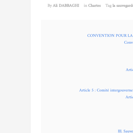
By
Ali DABBAGHI
in
Chartes
Tag
la sauvegard
CONVENTION POUR LA
Conve
Arti
Article 5 : Comité intergouvern
Arti
III. Sauv