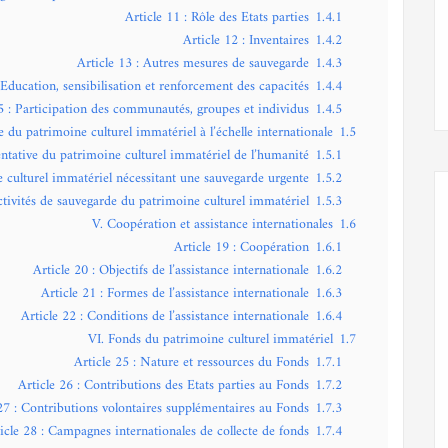
Article 11 : Rôle des Etats parties
1.4.1
Article 12 : Inventaires
1.4.2
Article 13 : Autres mesures de sauvegarde
1.4.3
 Education, sensibilisation et renforcement des capacités
1.4.4
5 : Participation des communautés, groupes et individus
1.4.5
 du patrimoine culturel immatériel à l’échelle internationale
1.5
sentative du patrimoine culturel immatériel de l’humanité
1.5.1
e culturel immatériel nécessitant une sauvegarde urgente
1.5.2
ctivités de sauvegarde du patrimoine culturel immatériel
1.5.3
V. Coopération et assistance internationales
1.6
Article 19 : Coopération
1.6.1
Article 20 : Objectifs de l’assistance internationale
1.6.2
Article 21 : Formes de l’assistance internationale
1.6.3
Article 22 : Conditions de l’assistance internationale
1.6.4
VI. Fonds du patrimoine culturel immatériel
1.7
Article 25 : Nature et ressources du Fonds
1.7.1
Article 26 : Contributions des Etats parties au Fonds
1.7.2
27 : Contributions volontaires supplémentaires au Fonds
1.7.3
icle 28 : Campagnes internationales de collecte de fonds
1.7.4