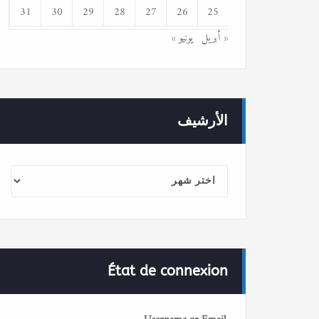
31
30
29
28
27
26
25
« أبريل
يونيو »
الأرشيف
الأرشيف
État de connexion