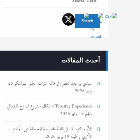
أحدث المقالات
سيدي بوسعيد تنضم إلى قائمة التراث العالمي لليونسكو
25
يوليو 2026
Tapestry Experience استكمال مشروع المدرج الروماني
بالجمّ
19 يوليو 2026
الأيّام التّونسيّة-الإيطاليّة المخصّصة للمحافظة على التّراث
الأثري و تثمينه
19 يوليو 2026