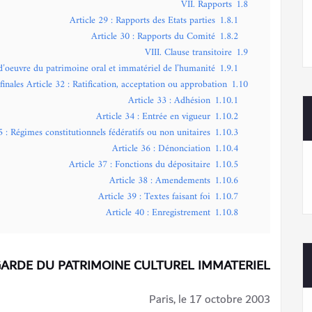
VII. Rapports
1.8
Article 29 : Rapports des Etats parties
1.8.1
Article 30 : Rapports du Comité
1.8.2
VIII. Clause transitoire
1.9
-d’oeuvre du patrimoine oral et immatériel de l’humanité
1.9.1
finales Article 32 : Ratification, acceptation ou approbation
1.10
Article 33 : Adhésion
1.10.1
Article 34 : Entrée en vigueur
1.10.2
5 : Régimes constitutionnels fédératifs ou non unitaires
1.10.3
Article 36 : Dénonciation
1.10.4
Article 37 : Fonctions du dépositaire
1.10.5
Article 38 : Amendements
1.10.6
Article 39 : Textes faisant foi
1.10.7
Article 40 : Enregistrement
1.10.8
ARDE DU PATRIMOINE CULTUREL IMMATERIEL
Paris, le 17 octobre 2003