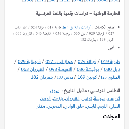
]
158
] [
157
] [
147
] [
112
] [
074
] [
072
] [
064
] [
050
[
الخارطة الوطنية – كراسات رقمية باللغة الفرنسية
تصفح الكراسات
:
كراسات رقمية على الخط
طبربة 019 / فرنانة 024 / مجاز الباب
027 / قرمبالية 029 / نابل 030 / بوفيشة 036 / النفيضة 043 / القيروان 063 /
كوتين 169 / بنقردان 182
تحميل
طبربة 019
/
فرنانة 024
/
مجاز الباب 027
/
قرمبالية 029
/
نابل 030
/
بوفيشة 036
/
النفيضة 043
/
القيروان 063
/
/
كوتين 169
/
/
بنقردان 182
المتلوي 125
مدنين 180
الاطلس التونسي : ماقبل التاريخ
:
سوق
الاربعاء
،
سوسة
،
تونس
،
القيروان
،
بنزرت
،
الوطن
القبلي
،
اللجم
،
قابس
،
حلق الوادي
،
المحرس
،
مكثر
المجلات