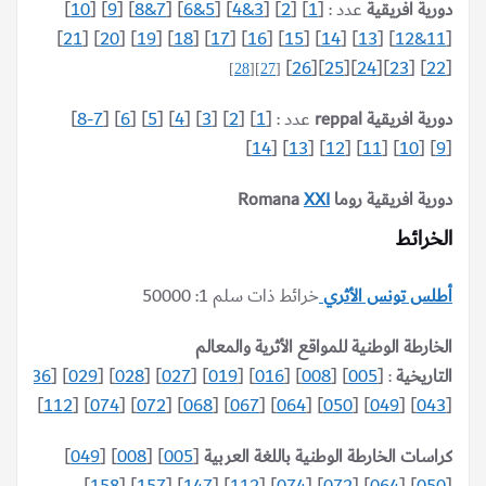
دورية افريقية
عدد : [
1
] [
2
] [
3&4
] [
5&6
] [
7&8
] [
9
] [
10
]
]
21
] [
20
] [
19
] [
18
] [
17
] [
16
] [
15
] [
14
] [
13
] [
11&12
[
]
26
][
25
][
24
][
23
] [
22
[
]
28
[
]
27
[
دورية افريقية reppal
عدد : [
1
] [
2
] [
3
] [
4
] [
5
] [
6
] [
7-8
]
]
14
] [
13
] [
12
] [
11
] [
10
] [
9
[
دورية افريقية روما Romana
XXI
الخرائط
أطلس تونس الأثري
خرائط ذات سلم 1: 50000
الخارطة الوطنية للمواقع الأثرية والمعالم
التاريخية
: [
005
] [
008
] [
016
] [
019
] [
027
] [
028
] [
029
] [
036
]
117
] [
112
] [
074
] [
072
] [
068
] [
067
] [
064
] [
050
] [
049
] [
043
[
كراسات الخارطة الوطنية باللغة العربية
[
005
] [
008
] [
049
]