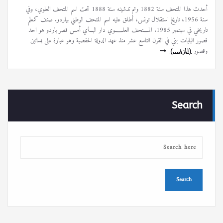
أحدث هذا المتحف سنة 1882 وتم تدشينه سنة 1888 تحت اسم المتحف العلوي، وفي
سنة 1956، تاريخ استقلال تونس، أطلق عليه اسم المتحف الوطني بباردو. صنف كمعلم
تاريخي في سبتمبر 1985. المـــتحف العلــــوي دار البــاي أمس قصر باردو هو احد
قصور البايات بني في القرن التاسع عشر منذ عهد الدولة الحفصية وهو عبارة على بساتين
وقصور
(المزيد…)
Search