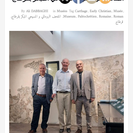
By
Ali DABBAGHI
in
Musées
Tag
Carthage
,
Early Christian
,
Musée
,
Roman
,
Romaine
,
Paléochrétien
,
Museum
,
المتحف الروماني و المسيحي المبكر بقرطاج
,
قرطاج