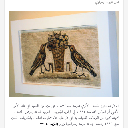
نص محبوبة اليحياوي
1. تاريخه أنشئ المتحف الأثري بسوسة سنة 1897، على جزء من القصبة التي بناها الأمير
الأغلبي أبو العباس محمد سنة 851 م في الزاوية الجنوبية – الغربية للمدينة. يعرض المتحف
مجموعة كبيرة من اللوحات الفسيفسائية التي عثر عليها اثناء عمليات التنقيب والحفريات المنجزة
سنتي 1882 و1883 بمدينة سوسة وضواحيها وتبرز
(المزيد…)