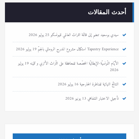
أحدث المقالات
سيدي بوسعيد تنضم إلى قائمة التراث العالمي لليونسكو
25 يوليو 2026
Tapestry Experience استكمال مشروع المدرج الروماني بالجمّ
19 يوليو 2026
الأيّام التّونسيّة-الإيطاليّة المخصّصة للمحافظة على التّراث الأثري و تثمينه
19 يوليو
2026
النتائج النهائية للمناظرة الخارجية
16 يوليو 2026
تأجيل الاختبار الشفاهي
13 يونيو 2026