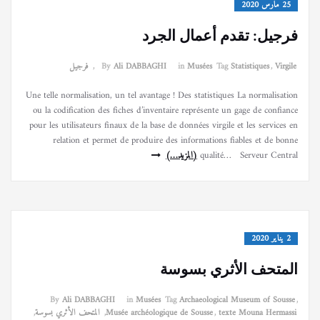
25 مارس 2020
فرجيل: تقدم أعمال الجرد
Virgile
,
Statistiques
Tag
Musées
in
Ali DABBAGHI
By
,
فرجيل
Une telle normalisation, un tel avantage ! Des statistiques La normalisation
ou la codification des fiches d’inventaire représente un gage de confiance
pour les utilisateurs finaux de la base de données virgile et les services en
relation et permet de produire des informations fiables et de bonne
qualité… Serveur Central
(المزيد…)
2 يناير 2020
المتحف الأثري بسوسة
By
Ali DABBAGHI
in
Musées
Tag
Archaeological Museum of Sousse
,
texte Mouna Hermassi
,
Musée archéologique de Sousse
,
المتحف الأثري بسوسة
,