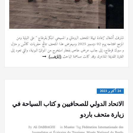
شارفت أشغال “إعادة تهيئة المتحف الروماني و المسيحي المبكر بقرطاج ” على النهاية ومن
المزمع افتتاحه يوم 02 ديسمبر 2025 وسيعرض هذا المتحف نتائج حفريات كنائس و منزل
و سيرك قرطاج، إلى جانب عرض خاص بفخار استخرج من الموانئ البونية، والتي تعود إلى
الفترة القديمة المتاخرة. وقد كانت مساهمة الباحث
(المزيد…)
24 أكتوبر 2023
الاتحاد الدولي للصحافيين و كتاب السياحة في
زيارة متحف باردو
By
Ali DABBAGHI
in
Musées
Tag
Fédération Internationale des
Journalistes et Écrivains du Tourisme
,
Musée National du Bardo