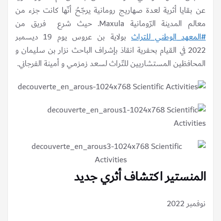
عن بقايا أثرية لعدة صهاريج رومانية يرجّحُ أنّها كانت جزء من
معالم المدينة الرّومانية Maxula. حيث شرع فريق من
#المعهد_الوطني_للتراث
بولاية بن عروس يوم 19 ديسمبر
2022 في القيام بحفرية انقاذ بإشراف الباحث نزار بن سليمان و
المحافظين المستشاريين للتّراث لسعد زمزمي و أمينة الفرجاني.
المنستير اكتشاف أثري جديد
نوفمبر 2022