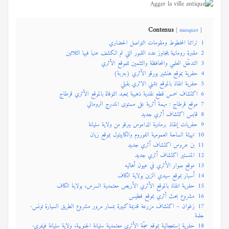
Contenus
masquer
1
تراثنا المخطوط ومقومات التواصل الحضاري
2
مقبرة رومانية يتجاوز عدد القبور التي تم الكشف عنها فيها الثلاثين
3
التدخّل العلمي والمحافظة والتثمين للموقع الأثري
4
حفرية بموقع هنشير بورقو الأثري (جربة)
5
حفرية انقاذ بالموقع بشني الاثري بقبلي
6
اكتشاف خمس قطع نقدية ذهبية بمعبد التوفاة بالموقع الأثري قرطاج
7
موقع قرطاج : مهمة أثرية على مستوى المدرج الروماني
8
قابس اكتشاف أثري جديد
9
حفريات إنقاذ برمادية الداموس ببرقو من ولاية سليانة
10
تهيئة الساحة العمومية الفوروم والكابيتول بموقع زيان
11
بن عروس اكتشاف أثري جديد
12
المنستير اكتشاف أثري جديد
13
موقع صوار الأثري في عيون أهاليه
14
أسبار بموقع سيدي الزين بولاية الكاف
15
حفرية انقاذ بالموقع الأثري الأربص معتمدية السرس، بولاية الكاف
16
مشروع بحث أثري بموقع فطيس
17
زغوان – اكتشاف مزرعة قديمة كبيرة بمسار مرور مشروع الطريق السيارة تونس-
جلمة
18
حفرية إستعجالية بموقع سجّة الأثري معتمدية سليانة الجنوبية، ولاية سليانة فيفري-