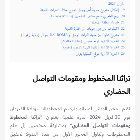
مارس 2021
19
إنطلاق مشروع مدينة أجر وجبل السرج خلال الفترات القديمة
20
برج العامري موقع هنشير المساعدين (Furnos Minus)
21
طبربة، منطقة الدخيلة
22
اكتشاف مزرعتين تعودان الى الفترة القديمة
23
مشروع تعاون بين معهد التراث الوطني و DAI ROME جوقار (ولاية زغوان)
24
الحفرية الأثرية بموقع فطيس (Avitta Bibba)
25
الحفرية الأثرية بالمقبرة البونية بالمنصورة بقليبية
26
الحفرية الأثرية بموقع كستيليا بتوزر
تراثنا المخطوط ومقومات التواصل
الحضاري
نظم المخبر الوطني لصيانة وترميم المخطوطات برقادة القيروان
يوم 30افريل 2024 ندوة علمية بعنوان “
تراثنا المخطوط
ومقومات التواصل الحضاري
” بمشاركة مختصين في علم
المخطوطات وتناول المحور الأول من هذه الندوة: تحقيق