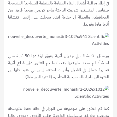
في إطار مراقبة أشغال البناء المقامة بالمنطقة السياحية المندمجة
صقانس المنستير، شرعت الباحثة هاجر كريمي صحبة فريق من
المحافظين والعملة في حفرية انقاذ سجلت على إثرها اكتشافا
أثريا هاما وفريدا.
ويتمثل الاكتشاف في جدران أثرية يفوق ارتفاعها 1.50م تنتمي
لمنشأة لم تحدد طبيعتها بعد، كما تم العثور على قطع أثرية
فخارية تتمثل في قناديل وأدوات استعمال يومي تعود كلها إلى
الفترة الرومانية -المسيحية المتأخرة (الفترة البيزنطية).
كما تم العثور على مجموعة من الجرار في حالة حفظ متوسطة
وضعت بطريقة متسلسلة الواحدة عقب الأخرى ويجري حاليا