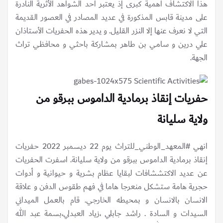
هذا الاكتشاف أهمية كبرى إذ يعتبر أحد الشواهد الأثرية النادرة
على مدينة قابس المذكورة في عديد المصادر في العصور القديمة
التي لا نعرف عنها إلا النزر القليل. و يدير هذه الحفريات الأستاذان
علي درين و سامي بن طاهر بمشاركة باحثي و محافظي تراث
الجهة.
حفريات إنقاذ برمادية الداموس ببرقو من
ولاية سليانة
انهي #المعهد_الوطني_للتراث يوم 22 ديسمبر 2022 حفريات
إنقاذ برمادية الداموس ببرقو من ولاية سليانة. اسفرت الحفريات
عن عديد الاكتششافات لبقايا عظام بشرية و حيوانية و أدوات
حجرية هامة ستشكل منعرجا هاما في فهم طقوس الدفن و علاقة
الانسان بالانسان و بمحيطه الخارجي. قام بالعمل الميداني
السيدات و السادة . راشد جابلي ،زياد العبدلي،بسمة عبد الله