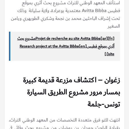
استأنف المعهد الوطني للتراث مشروع بحث أثري بموقع
فطيس Avitta Bibba معتمدية بوعرادة، ولاية سليانة وذلك
تحت إشراف الباحثين محمد بن نجمة وشكري الطويهري ويامن
الصغير
[:fr]Projet de recherche au site Avitta Bibba[:ar]مشروع بحث
أثري بموقع فطيس[:en]Research project at the Avitta Bibba
site[:]
زغوان – اكتشاف مزرعة قديمة كبيرة
بمسار مرور مشروع الطريق السيارة
تونس-جلمة
انتهت للتو فرق متعددة التخصصات من المعهد الوطني التراث،
بقيادة الباحث حمدان بن رمضان، من مشروع بحث وقائي في