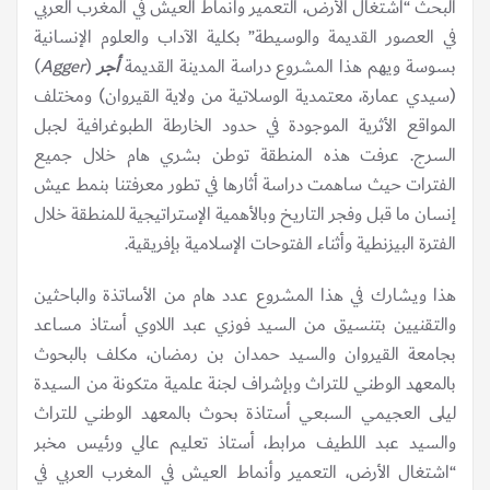
البحث “اشتغال الأرض، التعمير وأنماط العيش في المغرب العربي
في العصور القديمة والوسيطة” بكلية الآداب والعلوم الإنسانية
بسوسة ويهم هذا المشروع دراسة المدينة القديمة
أجر
(
Agger
)
(سيدي عمارة، معتمدية الوسلاتية من ولاية القيروان) ومختلف
المواقع الأثرية الموجودة في حدود الخارطة الطبوغرافية لجبل
السرج. عرفت هذه المنطقة توطن بشري هام خلال جميع
الفترات حيث ساهمت دراسة أثارها في تطور معرفتنا بنمط عيش
إنسان ما قبل وفجر التاريخ وبالأهمية الإستراتيجية للمنطقة خلال
الفترة البيزنطية وأثناء الفتوحات الإسلامية بإفريقية.
هذا ويشارك في هذا المشروع عدد هام من الأساتذة والباحثين
والتقنيين بتنسيق من السيد فوزي عبد اللاوي أستاذ مساعد
بجامعة القيروان والسيد حمدان بن رمضان، مكلف بالبحوث
بالمعهد الوطني للتراث وبإشراف لجنة علمية متكونة من السيدة
ليلى العجيمي السبعي أستاذة بحوث بالمعهد الوطني للتراث
والسيد عبد اللطيف مرابط، أستاذ تعليم عالي ورئيس مخبر
“اشتغال الأرض، التعمير وأنماط العيش في المغرب العربي في