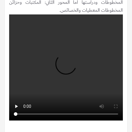
المخطوطات ودراستها اما المحور الثاني: المكتبات وحزائن
المخطوطات المعطيات والخصائص.