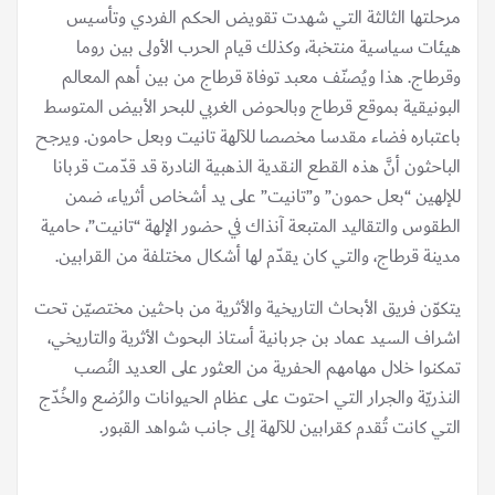
مرحلتها الثالثة التي شهدت تقويض الحكم الفردي وتأسيس
هيئات سياسية منتخبة، وكذلك قيام الحرب الأولى بين روما
وقرطاج. هذا ويُصنّف معبد توفاة قرطاج من بين أهم المعالم
البونيقية بموقع قرطاج وبالحوض الغربي للبحر الأبيض المتوسط
باعتباره فضاء مقدسا مخصصا للآلهة تانيت وبعل حامون. ويرجح
الباحثون أنَّ هذه القطع النقدية الذهبية النادرة قد قدّمت قربانا
للإلهين “بعل حمون” و”تانيت” على يد أشخاص أثرياء، ضمن
الطقوس والتقاليد المتبعة آنذاك في حضور الإلهة “تانيت”، حامية
مدينة قرطاج، والتي كان يقدّم لها أشكال مختلفة من القرابين.
يتكوّن فريق الأبحاث التاريخية والأثرية من باحثين مختصيّن تحت
اشراف السيد عماد بن جربانية أستاذ البحوث الأثرية والتاريخي،
تمكنوا خلال مهامهم الحفرية من العثور على العديد النُصب
النذريّة والجرار التي احتوت على عظام الحيوانات والرُضع والخُدّج
التي كانت تُقدم كقرابين للآلهة إلى جانب شواهد القبور.