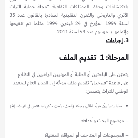
بالاكتشافات وحفظ الممتلكات الثقافية؛ “مجلة حماية التراث
الأثري والتاريخي والفنون التقليدية الصادرة بالقانون عدد 35
لسنة 1994 المؤرخ في 24 فيفري 1994 مثلما تم تنقيحها
وإتمامها بالمرسوم عدد 43 لسنة 2011.
3.
إجراءات
المرحلة: 1 تقديم الملف
يتعيّن على الباحثين أو الطلبة أو المهنيين الراغبين في الاطّلاع
على قاعدة “فيرجيل” تقديم ملف موجَّه إلى المدير العام للمعهد
الوطني للتراث يتضمن:
مطلبا رسميا يبيّن هويّة الطالب وصفته (باحث، باحث دكتوراه، مختص في التراث، إلخ)
– موضوع البحث وأهدافه؛
– المجموعات أو المتاحف أو المواقع المعنية؛