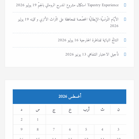
Tapestry Experience استكمال مشروع المدرج الروماني بالجمّ
19 يوليو 2026
الأيّام التّونسيّة-الإيطاليّة المخصّصة للمحافظة على التّراث الأثري و تثمينه
19 يوليو
2026
النتائج النهائية للمناظرة الخارجية
16 يوليو 2026
تأجيل الاختبار الشفاهي
13 يونيو 2026
أغسطس 2026
ن
ث
أرب
خ
ج
س
د
2
1
9
8
7
6
5
4
3