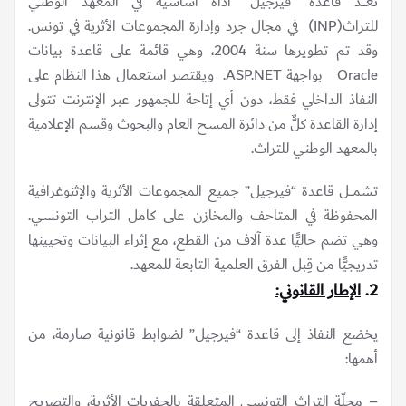
تُعــــَدّ قاعدة “فيرجيل” أداةً أساسية في المعهد الوطني
للتراث(INP) في مجال جرد وإدارة المجموعات الأثرية في تونس.
وقد تم تطويرها سنة 2004، وهي قائمة على قاعدة بيانات
Oracle بواجهة ASP.NET. ويقتصر استعمال هذا النظام على
النفاذ الداخلي فقط، دون أي إتاحة للجمهور عبر الإنترنت تتولى
إدارة القاعدة كلٌّ من دائرة المسح العام والبحوث وقسم الإعلامية
بالمعهد الوطني للتراث.
تشمــــل قاعدة “فيرجيل” جميع المجموعات الأثرية والإثنوغرافية
المحفوظة في المتاحف والمخازن على كامل التراب التونسي.
وهي تضم حاليًّا عدة آلاف من القطع، مع إثراء البيانات وتحيينها
تدريجيًّا من قِبل الفرق العلمية التابعة للمعهد.
2.
الإطار القانوني:
يخضع النفاذ إلى قاعدة “فيرجيل” لضوابط قانونية صارمة، من
أهمها:
– مجلّة التراث التونسي المتعلقة بالحفريات الأثرية، والتصريح