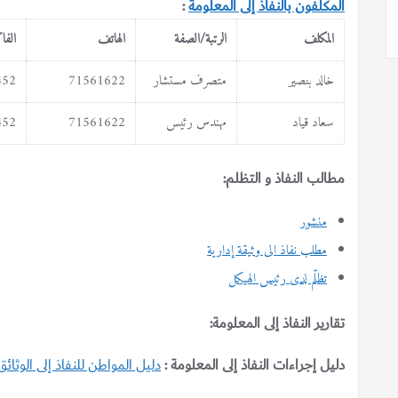
المكلفون بالنفاذ إلى المعلومة
:
المكلف
الرتبة/الصفة
الهاتف
الف
خالد بنصير
متصرف مستشار
71561622
452
سعاد قياد
مهندس رئيس
71561622
452
مطالب النفاذ و التظلم:
منشور
مطلب نفاذ الى وثيقة إدارية
تظلّم لدى رئيس الهيكل
تقارير النفاذ إلى المعلومة:
دليل إجراءات النفاذ إلى المعلومة :
دليل المواطن للنفاذ إلى الوثائق 