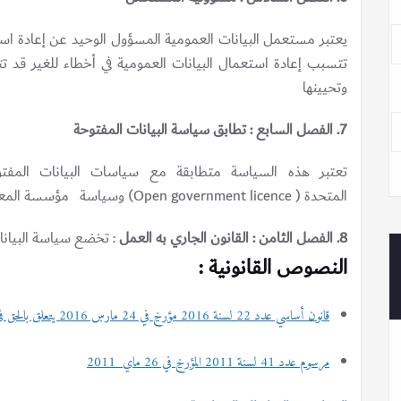
يعتبر مستعمل البيانات العمومية المسؤول الوحيد عن إعادة استع
تتسبب إعادة استعمال البيانات العمومية في أخطاء للغير قد 
وتحيينها
7. الفصل السابع : تطابق سياسة البيانات المفتوحة
تعتبر هذه السياسة متطابقة مع سياسات البيانات المفت
المتحدة ( Open government licence) وسياسة مؤسسة المعرفة المفتوحة (L’open knowledge foundation).
8. الفصل الثامن : القانون الجاري به العمل
: تخضع سياسة البيانا
النصوص القانونية :
قانون أساسي عدد 22 لسنة 2016 مؤرخ في 24 مارس 2016 يتعلق بالحق في النفاذ إلى المعلومة
مرسوم عدد 41 لسنة 2011 المؤرخ في 26 ماي 2011