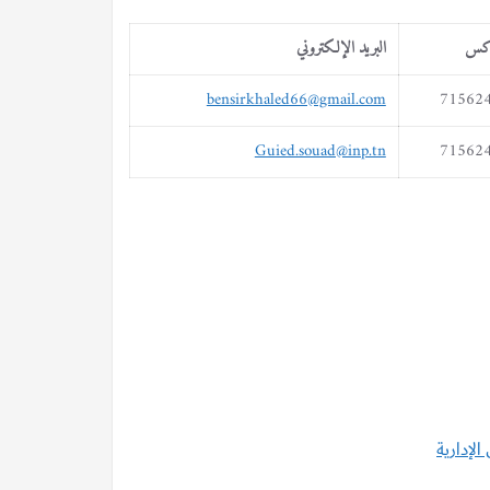
اكس
البريد الإلكتروني
bensirkhaled66@gmail.com
71562
Guied.souad@inp.tn
71562
الإدارية