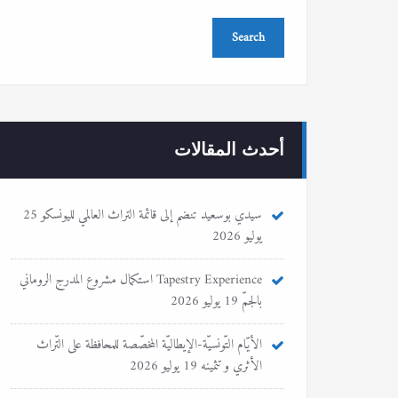
أحدث المقالات
سيدي بوسعيد تنضم إلى قائمة التراث العالمي لليونسكو
25
يوليو 2026
Tapestry Experience استكمال مشروع المدرج الروماني
بالجمّ
19 يوليو 2026
الأيّام التّونسيّة-الإيطاليّة المخصّصة للمحافظة على التّراث
الأثري و تثمينه
19 يوليو 2026