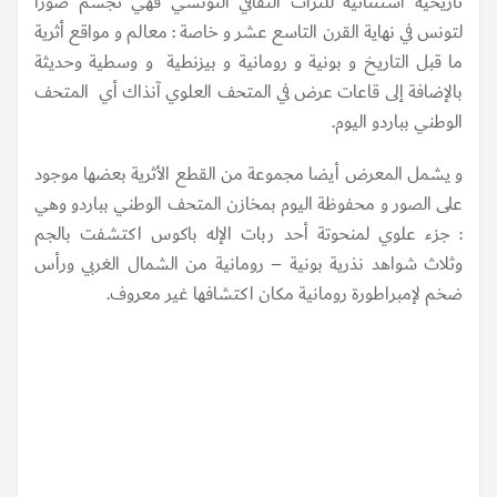
تاريخية استثنائية للتراث الثقافي التونسي فهي تجسّم صورا
لتونس في نهاية القرن التاسع عشر و خاصة : معالم و مواقع أثرية
ما قبل التاريخ و بونية و رومانية و بيزنطية و وسطية وحديثة
بالإضافة إلى قاعات عرض في المتحف العلوي آنذاك أي المتحف
الوطني بباردو اليوم.
و يشمل المعرض أيضا مجموعة من القطع الأثرية بعضها موجود
على الصور و محفوظة اليوم بمخازن المتحف الوطني بباردو وهي
: جزء علوي لمنحوتة أحد ربات الإله باكوس اكتشفت بالجم
وثلاث شواهد نذرية بونية – رومانية من الشمال الغربي ورأس
ضخم لإمبراطورة رومانية مكان اكتشافها غير معروف.