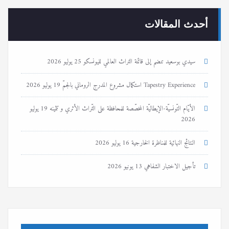
أحدث المقالات
سيدي بوسعيد تنضم إلى قائمة التراث العالمي لليونسكو
25 يوليو 2026
Tapestry Experience استكمال مشروع المدرج الروماني بالجمّ
19 يوليو 2026
الأيّام التّونسيّة-الإيطاليّة المخصّصة للمحافظة على التّراث الأثري و تثمينه
19 يوليو
2026
النتائج النهائية للمناظرة الخارجية
16 يوليو 2026
تأجيل الاختبار الشفاهي
13 يونيو 2026