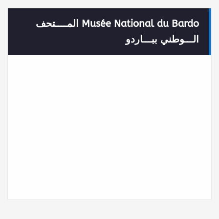
Musée National du Bardo المــــتحف
الـــوطني ببـــاردو