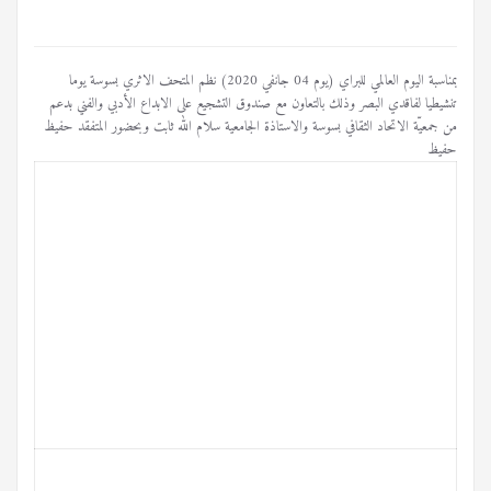
بمناسبة اليوم العالمي للبراي (يوم 04 جانفي 2020) نظم المتحف الاثري بسوسة يوما
تنشيطيا لفاقدي البصر وذلك بالتعاون مع صندوق التشجيع على الابداع الأدبي والفني بدعم
من جمعيّة الاتحاد الثقافي بسوسة والاستاذة الجامعية سلام الله ثابت وبحضور المتفقد حفيظ
حفيظ