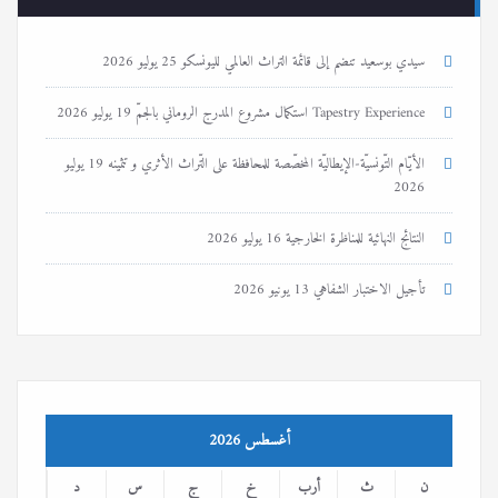
سيدي بوسعيد تنضم إلى قائمة التراث العالمي لليونسكو
25 يوليو 2026
Tapestry Experience استكمال مشروع المدرج الروماني بالجمّ
19 يوليو 2026
الأيّام التّونسيّة-الإيطاليّة المخصّصة للمحافظة على التّراث الأثري و تثمينه
19 يوليو
2026
النتائج النهائية للمناظرة الخارجية
16 يوليو 2026
تأجيل الاختبار الشفاهي
13 يونيو 2026
أغسطس 2026
ن
ث
أرب
خ
ج
س
د