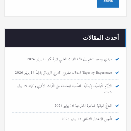
أحدث المقالات
سيدي بوسعيد تنضم إلى قائمة التراث العالمي لليونسكو
25 يوليو 2026
Tapestry Experience استكمال مشروع المدرج الروماني بالجمّ
19 يوليو 2026
الأيّام التّونسيّة-الإيطاليّة المخصّصة للمحافظة على التّراث الأثري و تثمينه
19 يوليو
2026
النتائج النهائية للمناظرة الخارجية
16 يوليو 2026
تأجيل الاختبار الشفاهي
13 يونيو 2026