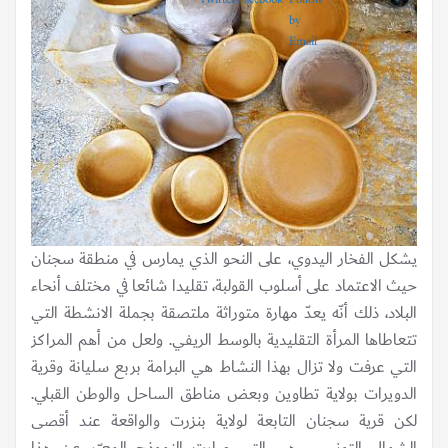
يشكل الفخار اليدوي، على النحو الذي يمارس في منطقة سجنان
حيث الاعتماد على أسلوب القولبة، تقليدا شائعا في مختلف أنحاء
البلاد، ذلك أنّه يعدّ مهارة متوراثة ملتصقة بجملة الانشطة التي
تتعاطاها المرأة التقليدية بالوسط الريفي. ولعل من أهم المراكز
التي عرفت ولا تزال بهذا النشاط هي البرامة بربع سليانة وقرية
الدويرات بولاية تطاوين وبعض مناطق الساحل والوطن القبلي.
لكن قرية سجنان التابعة لولاية بنزرت والواقعة عند أقصى