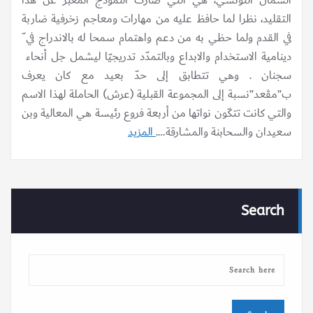
الشمال التونسي، هي التي صارت النموذج المعبّر عن هذا
التقليد، نظرا لما حافظ عليه من مهارات ومعاجم زخرفية ضاربة
في القدم ولما حظي به من دعم واهتمام سمحا له بالاندراج في ّ
دينامية الاستخدام والابداع وبالتمدّد تدريجيّا ليشمل جل أنحاء
سجنان . وهي تتطابق إلى حدّ بعيد مع كان يعرف
ب”مڤعد”نسبة إلى المجموعة القبلية (عرش) الحاملة لهذا الاسم
والتي كانت تتكّون نواتها من أربعة فروع رئيسة هي المعالية وبن
سعيدان والسحابنة والمشارقة….
المزيد
Search