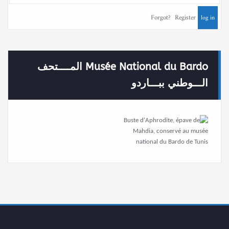
Forgot?
Register
Musée National du Bardo المــــتحف
الـــوطني ببـــاردو