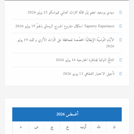
سيدي بوسعيد تنضم إلى قائمة التراث العالمي لليونسكو
25 يوليو 2026
Tapestry Experience استكمال مشروع المدرج الروماني بالجمّ
19 يوليو 2026
الأيّام التّونسيّة-الإيطاليّة المخصّصة للمحافظة على التّراث الأثري و تثمينه
19 يوليو
2026
النتائج النهائية للمناظرة الخارجية
16 يوليو 2026
تأجيل الاختبار الشفاهي
13 يونيو 2026
أغسطس 2026
ن
ث
أرب
خ
ج
س
د