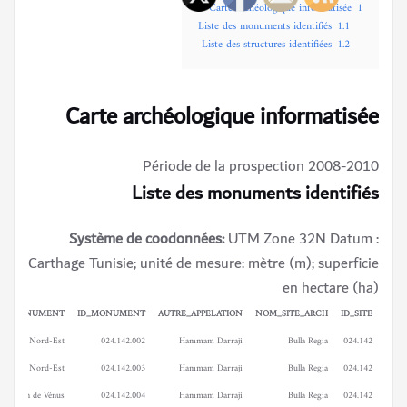
Carte archéologique informatisée
1
Liste des monuments identifiés
1.1
Liste des structures identifiées
1.2
Carte archéologique informatisée
Période de la prospection 2008-2010
Liste des monuments identifiés
Système de coodonnées:
UTM Zone 32N Datum :
Carthage Tunisie; unité de mesure: mètre (m); superficie
en hectare (ha)
M_MONUMENT
ID_MONUMENT
AUTRE_APPELATION
NOM_SITE_ARCH
ID_SITE
cropole Nord-Est
024.142.002
Hammam Darraji
Bulla Regia
024.142
hermes Nord-Est
024.142.003
Hammam Darraji
Bulla Regia
024.142
Maison de Vénus
024.142.004
Hammam Darraji
Bulla Regia
024.142