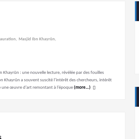
tauration
,
Masjid Ibn Khayrūn
,
Khayrūn : une nouvelle lecture, révélée par des fouilles
n Khayrūn a souvent suscité l’intérêt des chercheurs, intérêt
tue une œuvre d’art remontant à l’époque
(more…)
s