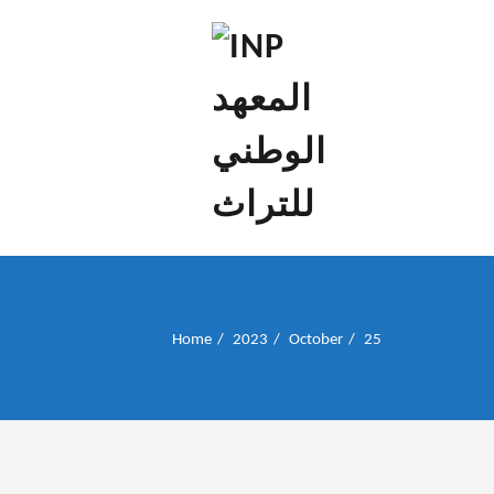
إن علم الآثار هو أسمى أنواع البحوث
INP المعهد الوطني
للتراث
Home
2023
October
25