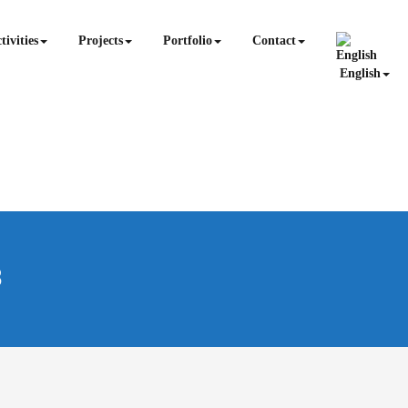
tivities
Projects
Portfolio
Contact
English
3