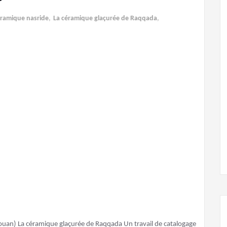
céramique nasride
,
La céramique glaçurée de Raqqada
,
ouan) La céramique glaçurée de Raqqada Un travail de catalogage