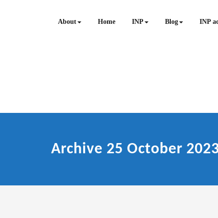
Skip
to
About
Home
INP
Blog
INP ac
content
Archive 25 October 202