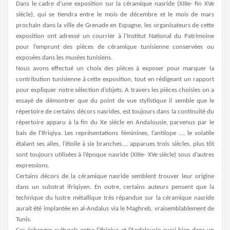
Dans le cadre d’une exposition sur la céramique nasride (XIIIe- fin XVe
siècle), qui se tiendra entre le mois de décembre et le mois de mars
prochain dans la ville de Grenade en Espagne, les organisateurs de cette
exposition ont adressé un courrier à l’Institut National du Patrimoine
pour l’emprunt des pièces de céramique tunisienne conservées ou
exposées dans les musées tunisiens.
Nous avons effectué un choix des pièces à exposer pour marquer la
contribution tunisienne à cette exposition, tout en rédigeant un rapport
pour expliquer notre sélection d’objets. A travers les pièces choisies on a
essayé de démontrer que du point de vue stylistique il semble que le
répertoire de certains décors nasrides, est toujours dans la continuité du
répertoire apparu à la fin du Xe siècle en Andalousie, parvenus par le
bais de l’Ifriqiya. Les représentations féminines, l’antilope …, le volatile
étalant ses ailes, l’étoile à six branches…. apparues trois siècles, plus tôt
sont toujours utilisées à l’époque nasride (XIIIe- XVe siècle) sous d’autres
expressions.
Certains décors de la céramique nasride semblent trouver leur origine
dans un substrat ifriqiyen. En outre, certains auteurs pensent que la
technique du lustre métallique très répandue sur la céramique nasride
aurait été implantée en al-Andalus via le Maghreb, vraisemblablement de
Tunis.