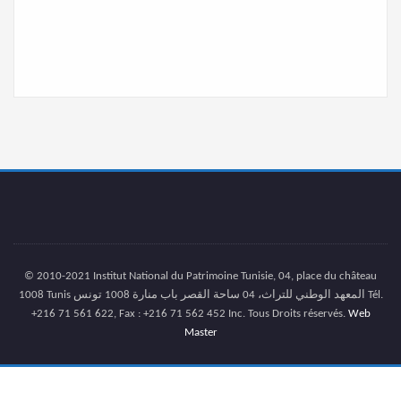
© 2010-2021 Institut National du Patrimoine Tunisie, 04, place du château
1008 Tunis المعهد الوطني للتراث، 04 ساحة القصر باب منارة 1008 تونس Tél.
+216 71 561 622, Fax : +216 71 562 452 Inc. Tous Droits réservés.
Web
Master