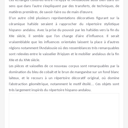
Ces échanges culturels entre l’Ifriqiya et l’Andalousie aussi bien dans un
sens que dans l’autre s’expliquent par des transferts, de techniques, de
matières premières, de savoir-faire ou de main d’œuvre.
D’un autre côté plusieurs représentations décoratives figurant sur la
céramique hafside seraient à rapprocher du répertoire stylistique
hispano- andalou. Avec la prise du pouvoir par les hafsides vers la fin du
XIIe siècle, il semble que l’on change d’aire d’influence. Il serait
vraisemblable que les influences orientales laissent la place à d’autres
régions notamment l’Andalousie où des ressemblances très remarquables
sont relevées entre le vaisselier ifriqiyen et le mobilier andalous de la fin
XIIe et du XIVe siècle.
Les pièces et vaisselles de ce nouveau corpus sont remarquables par la
domination du bleu de cobalt et le brun de manganèse sur un fond blanc
laiteux, et le recours à un répertoire décoratif original, où domine
l’abstraction géométrique, notamment le motif étoilé…. Ces objets sont
très largement inspirés du répertoire hispano-andalou.