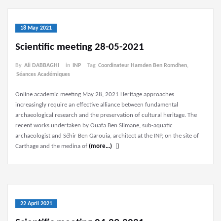
18 May 2021
Scientific meeting 28-05-2021
By
Ali DABBAGHI
in
INP
Tag
Coordinateur Hamden Ben Romdhen
,
Séances Académiques
Online academic meeting May 28, 2021 Heritage approaches
increasingly require an effective alliance between fundamental
archaeological research and the preservation of cultural heritage. The
recent works undertaken by Ouafa Ben Slimane, sub-aquatic
archaeologist and Séhir Ben Garouia, architect at the INP, on the site of
Carthage and the medina of
(more…)
22 April 2021