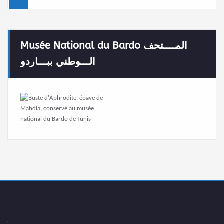
Musée National du Bardo المــــتحف
الـــوطني ببـــاردو