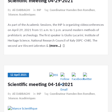
Scientific meeting 04-29-2021
By
Ali DABBAGHI
in
INP
Tag
Coordinateur Hamden Ben Romdhen
,
Séances Académiques
As part of the Academic Sessions, the INP is organizing videoconferences
on April 29, 2021 from 11 a.m. to 1 p.m. around modern methods of
prehistoric archeology. The first speaker is Giulio Lucarini, Institute of
Heritage Science, National Research Council of Italy (ISPC -CNR). The
second are Vincent Lebreton &
(more…)
12 April 2021
Scientific meeting 04-16-2021
By
Ali DABBAGHI
in
INP
Tag
Coordinateur Hamden Ben Romdhen
,
Séances Académiques