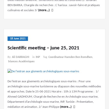
diète méditerranéenne : dimensions sociales et culturelles 2/ Ismahan
BEN BARKA, Chargée de recherches : L’ harissa : savoir-faire et pratiques
culinaires et sociales 3/
(more…)
18 June 2021
Scientific meeting – june 25, 2021
By
Ali DABBAGHI
in
INP
Tag
Coordinateur Hamden Ben Romdhen
,
Séances Académiques
De l’estran aux gisements archéologiques sous-marins : Pour une
archéologie sous-marine tunisienne au diapason des nouvelles méthodes
et approches. Date le 25-06-2021 Horaire : 10h à 13H Programme : 1/
Ahmed GADHOUM, Chargé de Recherche en Archéologie sous-marine,
Département d’archéologie sous-marine, INP, Tunisie : Présentation,
médiation et animation. 2/ Jean-Philippe
(more…)