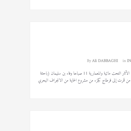
By
Ali DABBAGHI
in
I
الحصص العلمية 28 ماي 2021 البرنامج قرطاج والقيروان دراسات في المحافظة على الأثار التحت مائية والمعمارية 11 صباحا وفاء بن سليمان (باحثة
ساحل من قمرت إلى قرطاج كجزء من مشروع الحماية من الانجراف البحري