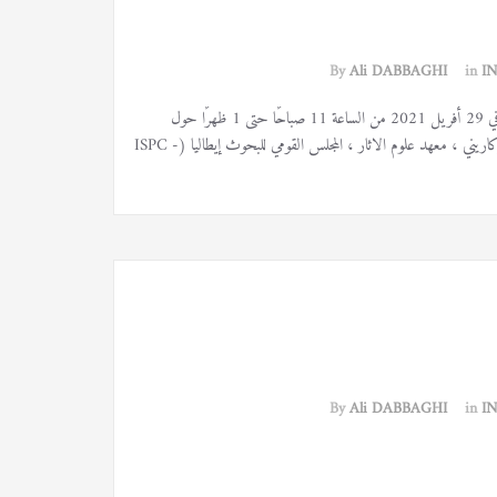
By
Ali DABBAGHI
in
I
في اطار الجلسات الأكاديمية ، ينظم المعهد الوطني للتراث (INP) مؤتمرا بالفيديو في 29 أفريل 2021 من الساعة 11 صباحًا حتى 1 ظهرًا حول
الأساليب الحديثة لعلم الآثار في عصور ما قبل التاريخ. المتحدث الأول هو جوليو لوكاريني ، معهد علوم الاثار ، المجلس القومي للبحوث إيطاليا (ISPC -
By
Ali DABBAGHI
in
I