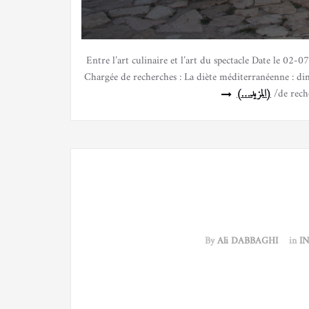
Entre l’art culinaire et l’art du spectacle Date le
Chargée de recherches : La diète méditerranéenne : d
de reche
(المزيد…)
By
Ali DABBAGHI
in
I