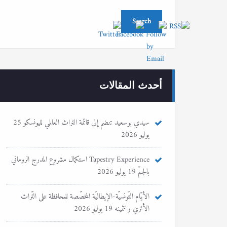
أحدث المقالات
سيدي بوسعيد تنضم إلى قائمة التراث العالمي لليونسكو
25
يوليو 2026
Tapestry Experience استكمال مشروع المدرج الروماني
بالجمّ
19 يوليو 2026
الأيّام التّونسيّة-الإيطاليّة المخصّصة للمحافظة على التّراث
الأثري و تثمينه
19 يوليو 2026