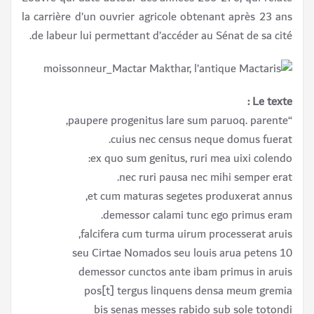
la carrière d’un ouvrier agricole obtenant après 23 ans
de labeur lui permettant d’accéder au Sénat de sa cité.
Le texte :
“paupere progenitus lare sum paruoq. parente,
cuius nec census neque domus fuerat.
ex quo sum genitus, ruri mea uixi colendo:
nec ruri pausa nec mihi semper erat.
et cum maturas segetes produxerat annus,
demessor calami tunc ego primus eram.
falcifera cum turma uirum processerat aruis,
10 seu Cirtae Nomados seu louis arua petens
demessor cunctos ante ibam primus in aruis
pos[t] tergus linquens densa meum gremia
bis senas messes rabido sub sole totondi