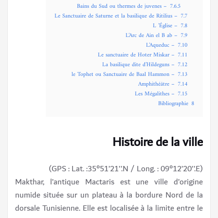
– Bains du Sud ou thermes de juvenes
7.6.5
– Le Sanctuaire de Saturne et la basilique de Ritilius
7.7
– L ’Église
7.8
– L’Arc de Ain el B ab
7.9
– L’Aqueduc
7.10
– Le sanctuaire de Hoter Miskar
7.11
– La basilique dite d’Hildeguns
7.12
– le Tophet ou Sanctuaire de Baal Hammon
7.13
– Amphithéâtre
7.14
– Les Mégalithes
7.15
Bibliographie
8
Histoire de la ville
(GPS : Lat. :35°51’21’’.N / Long. : 09°12’20’’.E)
Makthar, l’antique Mactaris est une ville d’origine
numide située sur un plateau à la bordure Nord de la
dorsale Tunisienne. Elle est localisée à la limite entre le