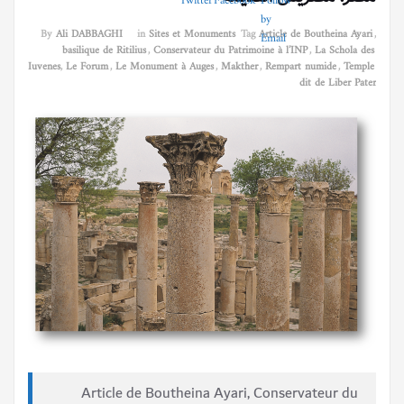
By
Ali DABBAGHI
in
Sites et Monuments
Tag
Article de Boutheina Ayari
,
basilique de Ritilius
,
Conservateur du Patrimoine à l’INP
,
La Schola des
Iuvenes
,
Le Forum
,
Le Monument à Auges
,
Makther
,
Rempart numide
,
Temple
dit de Liber Pater
Article de Boutheina Ayari, Conservateur du