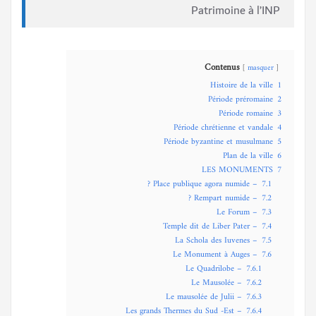
Patrimoine à l’INP
Contenus
masquer
Histoire de la ville
1
Période préromaine
2
Période romaine
3
Période chrétienne et vandale
4
Période byzantine et musulmane
5
Plan de la ville
6
LES MONUMENTS
7
– Place publique agora numide ?
7.1
– Rempart numide ?
7.2
– Le Forum
7.3
– Temple dit de Liber Pater
7.4
– La Schola des Iuvenes
7.5
– Le Monument à Auges
7.6
– Le Quadrilobe
7.6.1
– Le Mausolée
7.6.2
– Le mausolée de Julii
7.6.3
– Les grands Thermes du Sud -Est
7.6.4