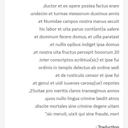
ductor et ex opere postea factus eram.
undecim et turmas messorum duximus annis
et Numidae campos nostra manus secuit.
hic labor et uita paruo cont(ent)a ualere
et dominum fecere domus, et uilla paratast
et nullis opibus indiget ipsa domus.
20 et nostra uita fructus percepit honorum,
inter conscriptos scribtus(sic) et ipse fui.
ordinis in templo delectus ab ordine sedi
et de rusticulo censor et ipse fui.
et genui et uidi iuuenes carosq(ue) nepotes.
25uitae pro meritis claros transegimus annos,
quos nullo lingua crimine laedit atrox.
discite mortales sine crimine degere uitam:
sic meruit, uixit qui sine fraude, mori.”
Traduction :