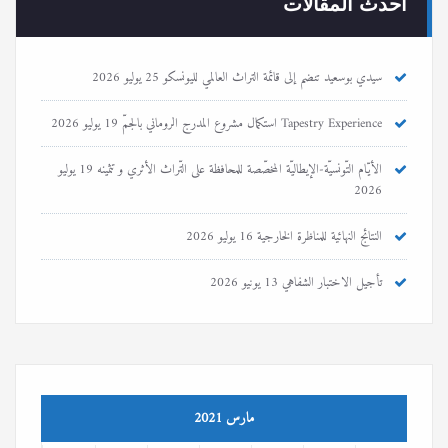
أحدث المقالات
سيدي بوسعيد تنضم إلى قائمة التراث العالمي لليونسكو
25 يوليو 2026
Tapestry Experience استكمال مشروع المدرج الروماني بالجمّ
19 يوليو 2026
الأيّام التّونسيّة-الإيطاليّة المخصّصة للمحافظة على التّراث الأثري و تثمينه
19 يوليو
2026
النتائج النهائية للمناظرة الخارجية
16 يوليو 2026
تأجيل الاختبار الشفاهي
13 يونيو 2026
مارس 2021