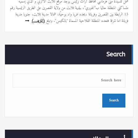
عمل للسيدة منى هرماسي محافظ تراث رئيس يوجد موقع تلابت الأثري و الذي يسميه
متساكني المنطقة حاليا ب”الهوري”، ببلدية تلابت من ولاية القصرين على الطريق الرئيسية رقم
15 الرابطة بين القصرين وفريانة ،يحده غربا واد بوحيّة، شمالا مدينة تلابت، جنوبا مدينة
فريانة اما شرقا فتحده المنطقة الفلاحية المسماة “بالكيس”. وتبلغ
(المزيد…)
Search