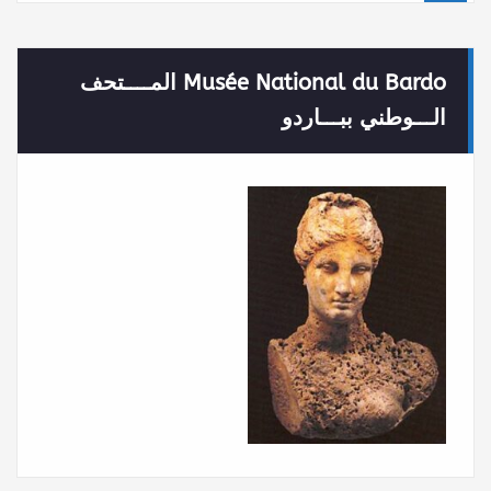
Musée National du Bardo المــــتحف
الـــوطني ببـــاردو