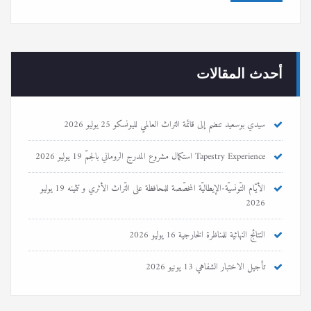
أحدث المقالات
سيدي بوسعيد تنضم إلى قائمة التراث العالمي لليونسكو
25 يوليو 2026
Tapestry Experience استكمال مشروع المدرج الروماني بالجمّ
19 يوليو 2026
الأيّام التّونسيّة-الإيطاليّة المخصّصة للمحافظة على التّراث الأثري و تثمينه
19 يوليو
2026
النتائج النهائية للمناظرة الخارجية
16 يوليو 2026
تأجيل الاختبار الشفاهي
13 يونيو 2026