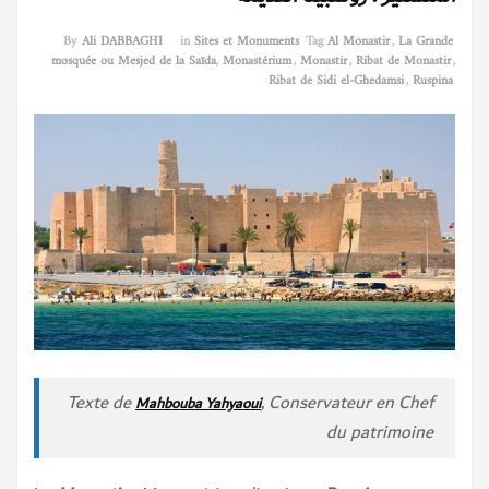
By
Ali DABBAGHI
in
Sites et Monuments
Tag
Al Monastir
,
La Grande
mosquée ou Mesjed de la Saïda
,
Monastérium
,
Monastir
,
Ribat de Monastir
,
Ribat de Sidi el-Ghedamsi
,
Ruspina
Texte de
, Conservateur en Chef
Mahbouba Yahyaoui
du patrimoine