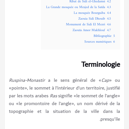
Ribat de Sidi el-Ghedamsi
4.2
La Grande mosquée ou Mesjed de la Saïda
4.3
La mosquée Bourguiba
4.4
Zaouia Sidi Dhouib
4.5
Monument de Sidi El Mezri
4.6
Zaouïa Amor Makhlouf
4.7
Bibliographie
5
Sources numériques
6
Terminologie
Ruspina-Monastir
a le sens général de «
Cap
» ou
«pointe», le sommet à l’intérieur d’un territoire, justifié
par les mots arabes
Ras
signifie «le sommet de l’angle»
ou «le promontoire de l’angle», un nom dérivé de la
topographie et la situation de la ville dans la
presqu’île.