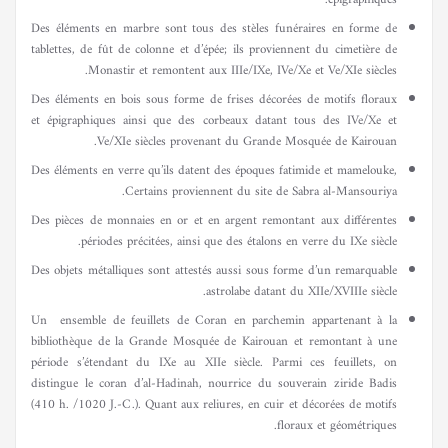
Des éléments en marbre sont tous des stèles funéraires en forme de
tablettes, de fût de colonne et d’épée; ils proviennent du cimetière de
Monastir et remontent aux IIIe/IXe, IVe/Xe et Ve/XIe siècles.
Des éléments en bois sous forme de frises décorées de motifs floraux
et épigraphiques ainsi que des corbeaux datant tous des IVe/Xe et
Ve/XIe siècles provenant du Grande Mosquée de Kairouan.
Des éléments en verre qu’ils datent des époques fatimide et mamelouke,
Certains proviennent du site de Sabra al-Mansouriya.
Des pièces de monnaies en or et en argent remontant aux différentes
périodes précitées, ainsi que des étalons en verre du IXe siècle.
Des objets métalliques sont attestés aussi sous forme d’un remarquable
astrolabe datant du XIIe/XVIIIe siècle.
Un ensemble de feuillets de Coran en parchemin appartenant à la
bibliothèque de la Grande Mosquée de Kairouan et remontant à une
période s’étendant du IXe au XIIe siècle. Parmi ces feuillets, on
distingue le coran d’al-Hadinah, nourrice du souverain ziride Badis
(410 h. /1020 J.-C.). Quant aux reliures, en cuir et décorées de motifs
floraux et géométriques.