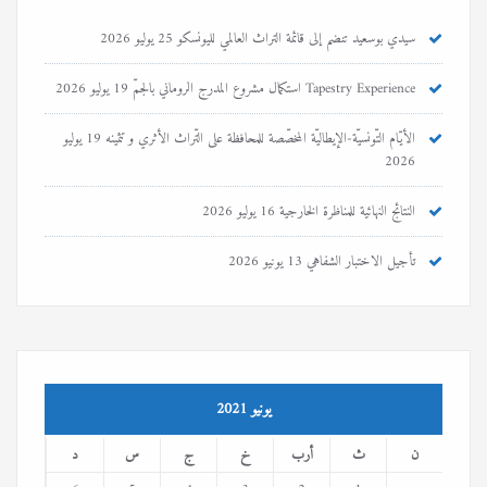
سيدي بوسعيد تنضم إلى قائمة التراث العالمي لليونسكو
25 يوليو 2026
Tapestry Experience استكمال مشروع المدرج الروماني بالجمّ
19 يوليو 2026
الأيّام التّونسيّة-الإيطاليّة المخصّصة للمحافظة على التّراث الأثري و تثمينه
19 يوليو
2026
النتائج النهائية للمناظرة الخارجية
16 يوليو 2026
تأجيل الاختبار الشفاهي
13 يونيو 2026
يونيو 2021
ن
ث
أرب
خ
ج
س
د