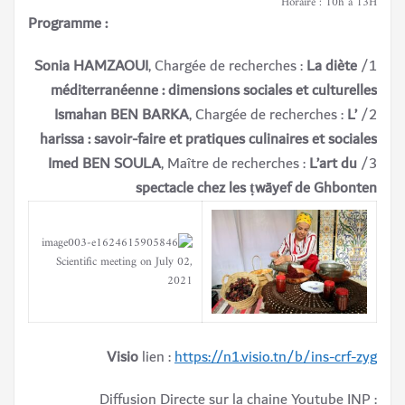
Horaire : 10h à 13H
Programme :
Sonia HAMZAOUI
, Chargée de recherches :
La diète
1/
méditerranéenne : dimensions sociales et culturelles
Ismahan BEN BARKA
, Chargée de recherches :
L’
2/
harissa : savoir-faire et pratiques culinaires et sociales
Imed BEN SOULA
, Maître de recherches :
L’art du
3/
spectacle chez les ṭwāyef de Ghbonten
Visio
lien :
https://n1.visio.tn/b/ins-crf-zyg
Diffusion Directe sur la chaine Youtube INP :