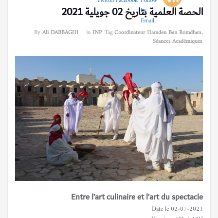
الحصة العلمية بتاريخ 02 جويلية 2021
By
Ali DABBAGHI
in
INP
Tag
Coordinateur Hamden Ben Romdhen
,
Séances Académiques
Entre l’art culinaire et l’art du spectacle
Date le 02-07-2021