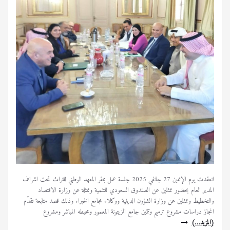
انعقدت يوم الإثنين 27 جانفي 2025 جلسة عمل بمقر المعهد الوطني للتراث تحت اشراف
المدير العام بحضور ممثلين عن الصندوق السعودي للتنمية وممثلة عن وزارة الاقتصاد
والتخطيط وممثلين عن وزارة الشؤون الدينية ووكلاء مجامع الخبراء وذلك قصد متابعة تقدّم
انجاز دراسات مشروع ترميم وتثمين جامع الزيتونة المعمور ومحيطه المباشر ومشروع
(المزيد…)