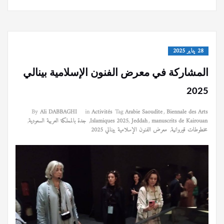
28 يناير 2025
المشاركة في معرض الفنون الإسلامية بينالي
2025
By
Ali DABBAGHI
in
Activités
Tag
Arabie Saoudite
,
Biennale des Arts
manuscrits de Kairouan
,
Jeddah
,
Islamiques 2025
,
جدة بالمملكة العربية السعودية
,
مخطوطات قيروانية
,
معرض الفنون الإسلامية بينالي 2025