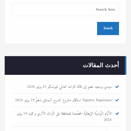
أحدث المقالات
سيدي بوسعيد تنضم إلى قائمة التراث العالمي لليونسكو
25 يوليو 2026
Tapestry Experience استكمال مشروع المدرج الروماني بالجمّ
19 يوليو 2026
الأيّام التّونسيّة-الإيطاليّة المخصّصة للمحافظة على التّراث الأثري و تثمينه
19 يوليو
2026