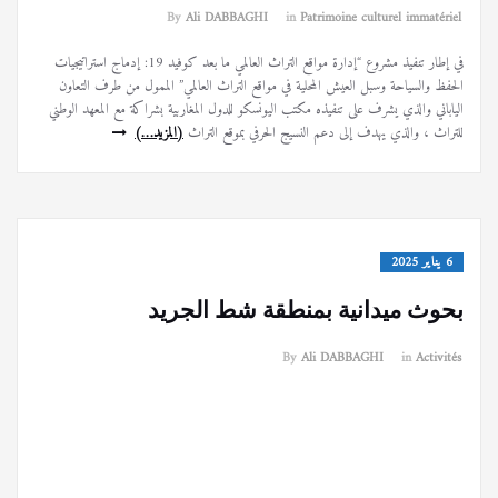
By
Ali DABBAGHI
in
Patrimoine culturel immatériel
في إطار تنفيذ مشروع “إدارة مواقع التراث العالمي ما بعد كوفيد 19: إدماج استراتيجيات
الحفظ والسياحة وسبل العيش المحلية في مواقع التراث العالمي” الممول من طرف التعاون
الياباني والذي يشرف على تنفيذه مكتب اليونسكو للدول المغاربية بشراكة مع المعهد الوطني
للتراث ، والذي يهدف إلى دعم النسيج الحرفي بموقع التراث
(المزيد…)
6 يناير 2025
بحوث ميدانية بمنطقة شط الجريد
By
Ali DABBAGHI
in
Activités