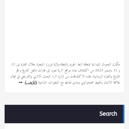
مكّنت البحوث الميدانية بمنطقة شط الجريد (نفطة،ولاية توزر) المنجزة خلال الفترة بين 12
و 31 ديسمبر 2024 من اكتشاف عدة مواقع اثرية تعود الى فترات ماقبل التاريخ وفجر
التاريخ والفترة الرومانية. هذه الاكتشافات من شانها اثراء البحث الاثري والتاريخي في مجال
علاقة الانسان بالمحيط الصحراوي ومدى تفاعله مع المتغيرات المناخية
(المزيد…)
Search