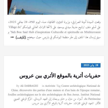
وقعت السيدة أمينة الصرارفي، وزيرة الشؤون الثقافية، مساء اليوم الثلاثاء 28 جانفي 2025،
على تسليم ملف ترشيح مدينة سيدي بوسعيد على لائحة التراث العالمي لليونسكو “Village de
Sidi Bou Said Hub d’inspiration Culturelle et spirituelle en Méditerranée” و
سيتم إرسال هذا الملف إلى مقر منظمة اليونسكو في باريس حيث سيخضع
(المزيد…)
28 يناير 2025
حفريات أثرية بالموقع الأثري ببن عروس
By
Ali DABBAGHI
in
Activités
Tag
Centre archéologique National de
Chine
,
découverte des parties d'une maison et d'un bain de l'époque romaine
,
fouilles archéologiques sur le site archéologique de Ben Arous
,
Institut National
du Patrimoine
,
أجزاء من منزل و حمام يرجعان إلى العهد الروماني
,
المركز الوطني الصيني
للآثار
,
المعهد الوطني للتراث
,
حفريات أثرية بالموقع الأثري ببن عروس