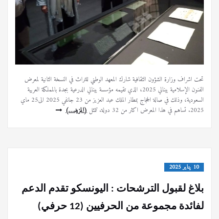
تحت اشراف وزارة الشؤون الثقافية شارك المعهد الوطني للتراث في النسخة الثانية لمعرض
الفنون الإسلامية بينالي 2025، الذي تقيمه مؤسسة بينالي الدرعية بجدة بالمملكة العربية
السعودية، وذلك في صالة الحجاج بمطار الملك عبد العزيز من 23 جانفي 2025 الى25 ماي
2025. تساهم في هذا المعرض اكثر من 32 دولة. تتمثل
(المزيد…)
10 يناير 2025
بلاغ لقبول الترشحات : اليونسكو تقدم الدعم
لفائدة مجموعة من الحرفيين (12 حرفي)