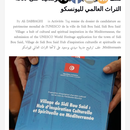
التراث العالمي لليونسكو
By
Ali DABBAGHI
in
Activités
Tag
remise du dossier de candidature au
patrimoine mondial de l'UNESCO de la ville de Sidi Bou Said
,
Sidi Bou Said
Village: a hub of cultural and spiritual inspiration in the Mediterranean
,
the
submission of the UNESCO World Heritage application for the town of Sidi
Bou Said.
,
Village de Sidi Bou Said Hub d'inspiration culturelle et spirituelle en
Méditerranée
,
ملف ترشيح مدينة سيدي بوسعيد على لائحة التراث العالمي لليونسكو