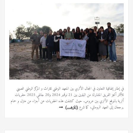
في إطار إتفاقية التعاون في المجال الأثري بين المعهد الوطني للتراث و المركز الوطني الصيني
للآثار أنجز الفريق المشارك من البلدين بين 21 نوفمبر 2024 و20 جانفي 2025 حفريات
أثرية بالموقع الأثري ببن عروس. حيث كشفت هذه الحفريات عن أجزاء من منزل و حمام
يرجعان إلى العهد الروماني، كما شرع
(المزيد…)