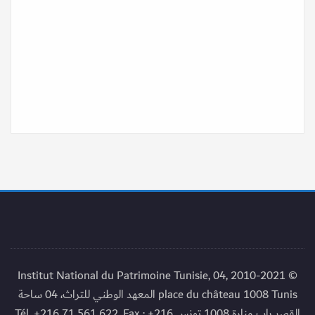
© 2010-2021 Institut National du Patrimoine Tunisie, 04,
place du château 1008 Tunis المعهد الوطني للتراث، 04 ساحة
القصر باب منارة 1008 تونس Tél. +216 71 561 622, Fax : +216