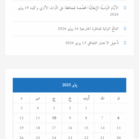
الأيّام التّونسيّة-الإيطاليّة المخصّصة للمحافظة على التّراث الأثري و تثمينه
19 يوليو
2026
النتائج النهائية للمناظرة الخارجية
16 يوليو 2026
تأجيل الاختبار الشفاهي
13 يونيو 2026
يناير 2025
ن
ث
أرب
خ
ج
س
د
5
4
3
2
1
12
11
10
9
8
7
6
19
18
17
16
15
14
13
26
25
24
23
22
21
20