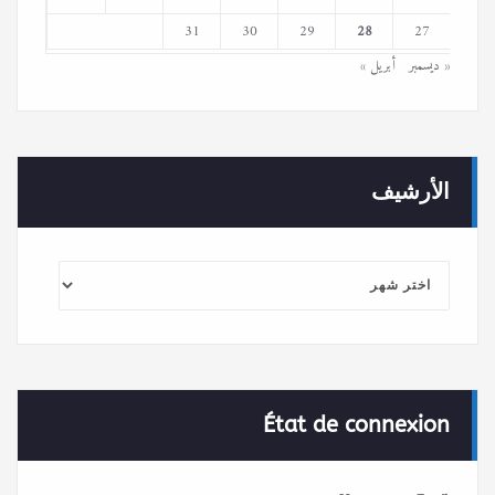
31
30
29
28
27
« ديسمبر
أبريل »
الأرشيف
الأرشيف
État de connexion