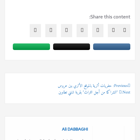
Share this content:
Previous:
تصفّح
حفريات أثرية بالموقع الأثري ببن عروس
Next:
"الشراكة من أجل التراث" بقرية شنني تطاوين
المقالات
Ali DABBAGHI