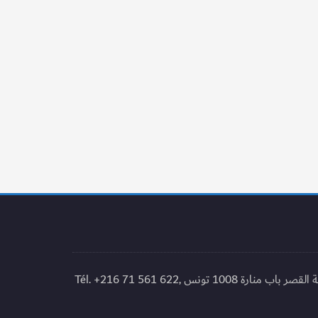
© 2010-2021 Institut National du Patrimoine Tunisie, 04, place du château 1008 Tunis المعهد الوطني للتراث، 04 ساحة القصر باب منارة 1008 تونس Tél. +216 71 561 622,