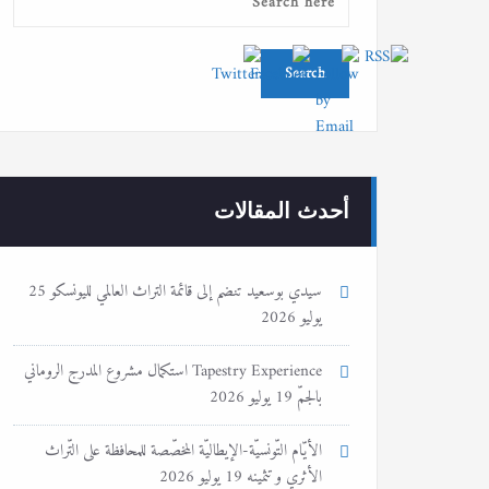
أحدث المقالات
سيدي بوسعيد تنضم إلى قائمة التراث العالمي لليونسكو
25
يوليو 2026
Tapestry Experience استكمال مشروع المدرج الروماني
بالجمّ
19 يوليو 2026
الأيّام التّونسيّة-الإيطاليّة المخصّصة للمحافظة على التّراث
الأثري و تثمينه
19 يوليو 2026