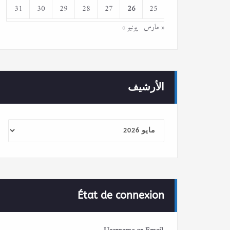
31
30
29
28
27
26
25
« مارس
يونيو »
الأرشيف
الأرشيف
État de connexion