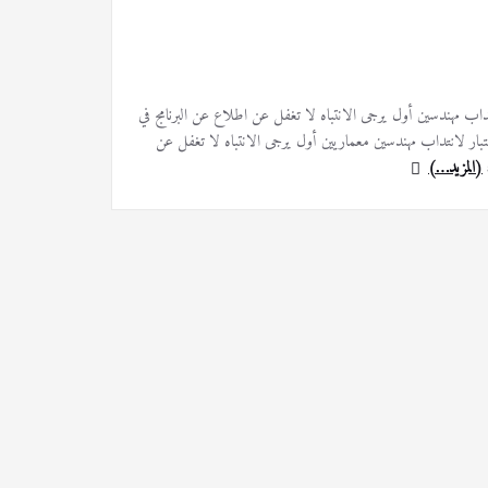
انتداب مهندسين أول يرجى الانتباه لا تغفل عن اطلاع عن البرنامج في
avis_ing-25- المناظرة الخارجية بالاختبار لانتداب مهندسين معماريين أول يرجى الانتباه لا تغفل عن
(المزيد…)