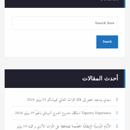
أحدث المقالات
سيدي بوسعيد تنضم إلى قائمة التراث العالمي لليونسكو
25 يوليو 2026
Tapestry Experience استكمال مشروع المدرج الروماني بالجمّ
19 يوليو 2026
الأيّام التّونسيّة-الإيطاليّة المخصّصة للمحافظة على التّراث الأثري و تثمينه
19 يوليو