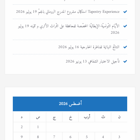
Tapestry Experience استكمال مشروع المدرج الروماني بالجمّ
19 يوليو 2026
الأيّام التّونسيّة-الإيطاليّة المخصّصة للمحافظة على التّراث الأثري و تثمينه
19 يوليو
2026
النتائج النهائية للمناظرة الخارجية
16 يوليو 2026
تأجيل الاختبار الشفاهي
13 يونيو 2026
أغسطس 2026
ن
ث
أرب
خ
ج
س
د
2
1
9
8
7
6
5
4
3