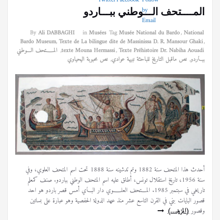
المــــتحف الـــوطني ببـــاردو
By
Ali DABBAGHI
in
Musées
Tag
Musée National du Bardo
,
National
Bardo Museum
,
Texte de La bilingue dite de Massinissa D. R. Mansour Ghaki
,
Texte Préhistoire Dr. Nabiha Aouadi
,
texte Mouna Hermassi
,
المــــتحف الـــوطني
ببـــاردو
,
نص ماقبل التاريخ للباحثة نبيهة عوادي
,
نص محبوبة اليحياوي
أحدث هذا المتحف سنة 1882 وتم تدشينه سنة 1888 تحت اسم المتحف العلوي، وفي
سنة 1956، تاريخ استقلال تونس، أطلق عليه اسم المتحف الوطني بباردو. صنف كمعلم
تاريخي في سبتمبر 1985. المـــتحف العلــــوي دار البــاي أمس قصر باردو هو احد
قصور البايات بني في القرن التاسع عشر منذ عهد الدولة الحفصية وهو عبارة على بساتين
وقصور
(المزيد…)