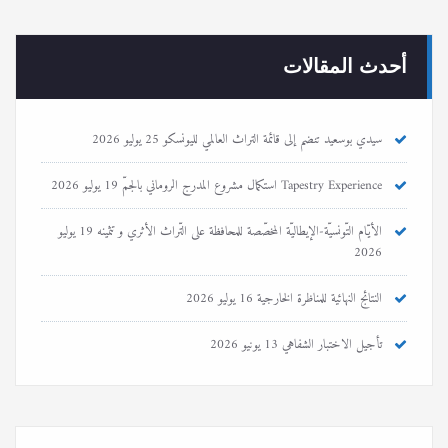
أحدث المقالات
سيدي بوسعيد تنضم إلى قائمة التراث العالمي لليونسكو
25 يوليو 2026
Tapestry Experience استكمال مشروع المدرج الروماني بالجمّ
19 يوليو 2026
الأيّام التّونسيّة-الإيطاليّة المخصّصة للمحافظة على التّراث الأثري و تثمينه
19 يوليو
2026
النتائج النهائية للمناظرة الخارجية
16 يوليو 2026
تأجيل الاختبار الشفاهي
13 يونيو 2026