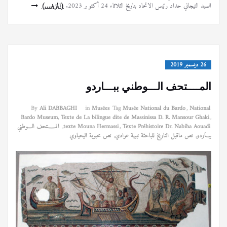
السيد التيجاني حداد رئيس الاتحاد بتاريخ الثلاثاء 24 أكتوبر 2023.
(المزيد…)
26 ديسمبر 2019
المــــتحف الـــوطني ببـــاردو
By
Ali DABBAGHI
in
Musées
Tag
Musée National du Bardo
,
National
Bardo Museum
,
Texte de La bilingue dite de Massinissa D. R. Mansour Ghaki
,
Texte Préhistoire Dr. Nabiha Aouadi
,
texte Mouna Hermassi
,
المــــتحف الـــوطني
ببـــاردو
,
نص ماقبل التاريخ للباحثة نبيهة عوادي
,
نص محبوبة اليحياوي