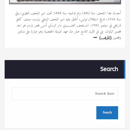
أحدث هذا المتحف سنة 1882 وتم تدشينه سنة 1888 تحت اسم المتحف العلوي، وفي
سنة 1956، تاريخ استقلال تونس، أطلق عليه اسم المتحف الوطني بباردو. صنف كمعلم
تاريخي في سبتمبر 1985. المـــتحف العلــــوي دار البــاي أمس قصر باردو هو احد
قصور البايات بني في القرن التاسع عشر منذ عهد الدولة الحفصية وهو عبارة على بساتين
وقصور
(المزيد…)
Search