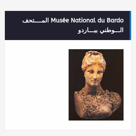
Musée National du Bardo المــــتحف
الـــوطني ببـــاردو