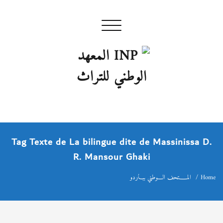
Skip
to
Toggle navigation
content
INP المعهد الوطني للتراث
إن علم الآثار هو أسمى أنواع البحوث
Tag Texte de La bilingue dite de Massinissa D.
R. Mansour Ghaki
Home
المــــتحف الـــوطني ببـــاردو