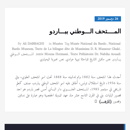
26 ديسمبر 2019
المــــتحف الـــوطني ببـــاردو
By
Ali DABBAGHI
in
Musées
Tag
Musée National du Bardo
,
National
Bardo Museum
,
Texte de La bilingue dite de Massinissa D. R. Mansour Ghaki
,
Texte Préhistoire Dr. Nabiha Aouadi
,
texte Mouna Hermassi
,
المــــتحف الـــوطني
ببـــاردو
,
نص ماقبل التاريخ للباحثة نبيهة عوادي
,
نص محبوبة اليحياوي
أحدث هذا المتحف سنة 1882 وتم تدشينه سنة 1888 تحت اسم المتحف العلوي، وفي
سنة 1956، تاريخ استقلال تونس، أطلق عليه اسم المتحف الوطني بباردو. صنف كمعلم
تاريخي في سبتمبر 1985. المـــتحف العلــــوي دار البــاي أمس قصر باردو هو احد
قصور البايات بني في القرن التاسع عشر منذ عهد الدولة الحفصية وهو عبارة على بساتين
وقصور
(المزيد…)