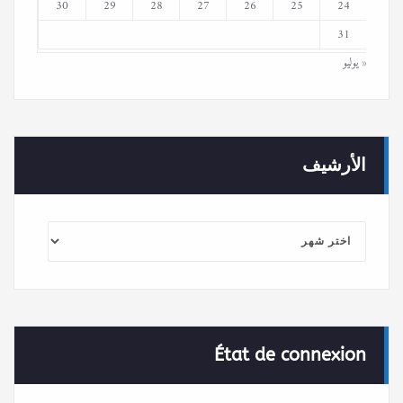
30
29
28
27
26
25
24
31
« يوليو
الأرشيف
الأرشيف
État de connexion