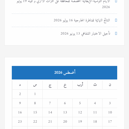
الأيّام التّونسيّة-الإيطاليّة المخصّصة للمحافظة على التّراث الأثري و تثمينه
19 يوليو
2026
النتائج النهائية للمناظرة الخارجية
16 يوليو 2026
تأجيل الاختبار الشفاهي
13 يونيو 2026
أغسطس 2026
ن
ث
أرب
خ
ج
س
د
2
1
9
8
7
6
5
4
3
16
15
14
13
12
11
10
23
22
21
20
19
18
17