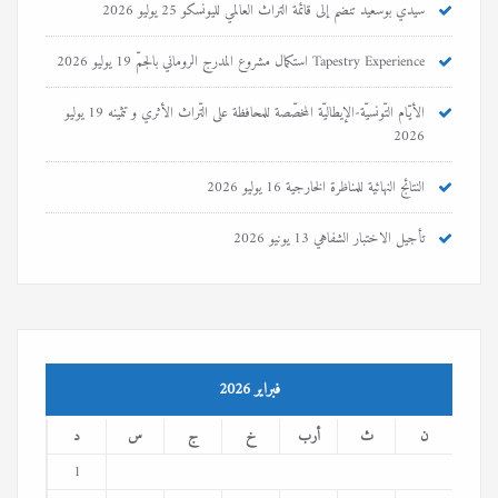
سيدي بوسعيد تنضم إلى قائمة التراث العالمي لليونسكو
25 يوليو 2026
Tapestry Experience استكمال مشروع المدرج الروماني بالجمّ
19 يوليو 2026
الأيّام التّونسيّة-الإيطاليّة المخصّصة للمحافظة على التّراث الأثري و تثمينه
19 يوليو
2026
النتائج النهائية للمناظرة الخارجية
16 يوليو 2026
تأجيل الاختبار الشفاهي
13 يونيو 2026
فبراير 2026
ن
ث
أرب
خ
ج
س
د
1