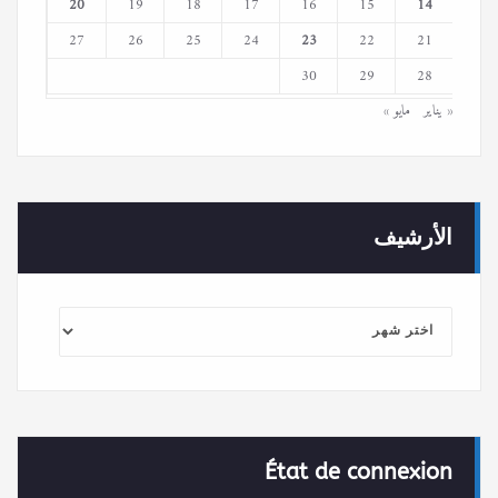
20
19
18
17
16
15
14
27
26
25
24
23
22
21
30
29
28
« يناير
مايو »
الأرشيف
الأرشيف
État de connexion