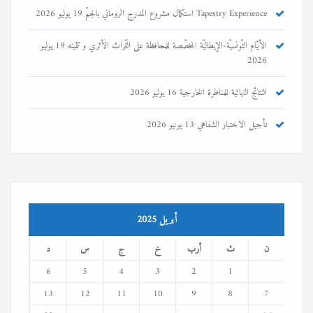
Tapestry Experience استكمال مشروع المدرج الروماني بالجمّ
19 يوليو 2026
الأيّام التّونسيّة-الإيطاليّة المخصّصة للمحافظة على التّراث الأثري و تثمينه
19 يوليو
2026
النتائج النهائية للمناظرة الخارجية
16 يوليو 2026
تأجيل الاختبار الشفاهي
13 يونيو 2026
أبريل 2025
ن
ث
أرب
خ
ج
س
د
6
5
4
3
2
1
13
12
11
10
9
8
7