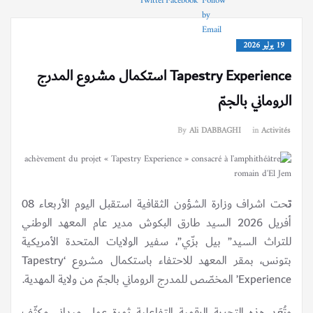
19 يوليو 2026
Tapestry Experience استكمال مشروع المدرج
الروماني بالجمّ
By
Ali DABBAGHI
in
Activités
ت
حت اشراف وزارة الشؤون الثقافية استقبل اليوم الأربعاء 08
أفريل 2026 السيد طارق البكوش مدير عام المعهد الوطني
للتراث السيد” بيل بزّي”، سفير الولايات المتحدة الأمريكية
بتونس، بمقر المعهد للاحتفاء باستكمال مشروع ‘Tapestry
Experience’ المخصّص للمدرج الروماني بالجمّ من ولاية المهدية.
وتُعَد هذه التجربة الرقمية التفاعلية ثمرة عمل ميداني مكثّف