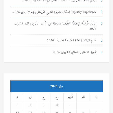
سيدي بوسعيد تنضم إلى قائمة التراث العالمي لليونسكو
25 يوليو 2026
Tapestry Experience استكمال مشروع المدرج الروماني بالجمّ
19 يوليو 2026
الأيّام التّونسيّة-الإيطاليّة المخصّصة للمحافظة على التّراث الأثري و تثمينه
19 يوليو
2026
النتائج النهائية للمناظرة الخارجية
16 يوليو 2026
تأجيل الاختبار الشفاهي
13 يونيو 2026
يوليو 2026
ن
ث
أرب
خ
ج
س
د
5
4
3
2
1