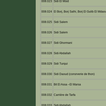
008.023
Sidi El Msid
008.024
El Borj, Borj Salhi, Borj El Gulib El Mdao
008.025
Sidi Salem
008.026
Sidi Salem
008.027
Sidi Ghormani
008.028
Sidi Abdallah
008.029
Sidi Turqui
008.030
Sidi Daoud (consrverie de thon)
008.031
Bit El Assa –El Marsa
008.032
Carrière de Tarfa
008.033
Sidi Abdallah