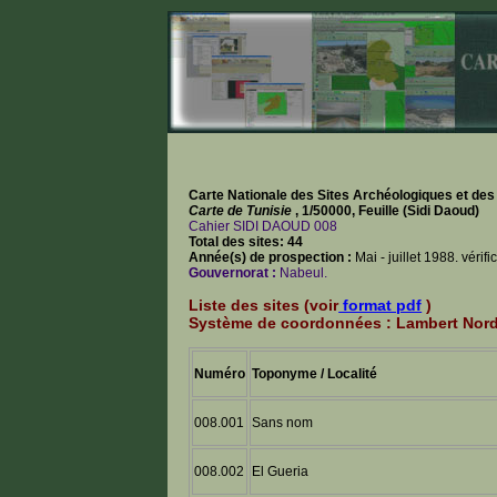
Carte Nationale des Sites Archéologiques et de
Carte de Tunisie
, 1/50000, Feuille (Sidi Daoud)
Cahier SIDI DAOUD 008
Total des sites: 44
Année(s) de prospection :
Mai - juillet 1988. véri
Gouvernorat :
Nabeul.
Liste des sites (voir
format pdf
)
Système de coordonnées : Lambert Nor
Numéro
Toponyme / Localité
008.001
Sans nom
008.002
El Gueria