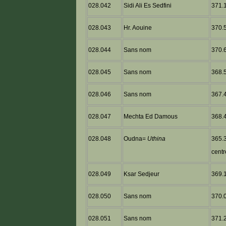
028.042
Sidi Ali Es Sedfini
371.1
028.043
Hr. Aouine
370.5
028.044
Sans nom
370.6
028.045
Sans nom
368.5
028.046
Sans nom
367.4
028.047
Mechta Ed Damous
368.4
028.048
Oudna=
Uthina
365.3
centr
028.049
Ksar Sedjeur
369.1
028.050
Sans nom
370.0
028.051
Sans nom
371.2