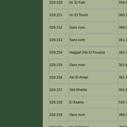
028.150
Hr. El Fath
359.9
028.151
Hr. Et Toumi
360.1
028.152
Sans nom
360.6
028.153
Sans nom
361.1
028.154
Haggaf (Aïn El Fouara)
362.3
028.155
Sans nom
361.6
028.156
Aïn El Amari
361.4
028.157
Sidi Khelifa
361.6
028.158
El Kadria
526.7
028.159
Sans nom
360.2