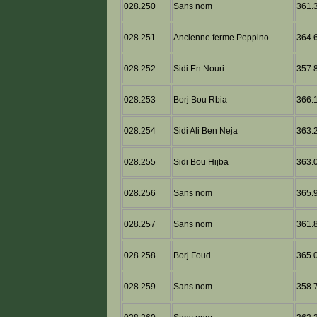
028.250
Sans nom
361.3
028.251
Ancienne ferme Peppino
364.6
028.252
Sidi En Nouri
357.8
028.253
Borj Bou Rbia
366.1
028.254
Sidi Ali Ben Neja
363.2
028.255
Sidi Bou Hijba
363.0
028.256
Sans nom
365.9
028.257
Sans nom
361.8
028.258
Borj Foud
365.0
028.259
Sans nom
358.7