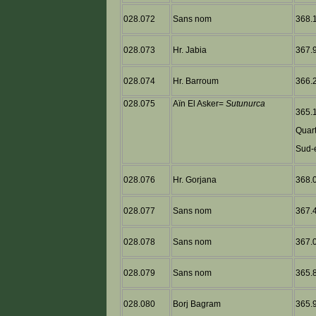
028.072
Sans nom
368.1
028.073
Hr. Jabia
367.9
028.074
Hr. Barroum
366.2
028.075
Aïn El Asker=
Sutunurca
365.1
Quart
Sud-e
028.076
Hr. Gorjana
368.0
028.077
Sans nom
367.4
028.078
Sans nom
367.0
028.079
Sans nom
365.8
028.080
Borj Bagram
365.9