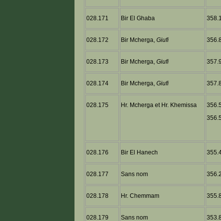
028.171
Bir El Ghaba
358.1
028.172
Bir Mcherga,
Giufi
356.8
028.173
Bir Mcherga,
Giufi
357.9
028.174
Bir Mcherga,
Giufi
357.8
028.175
Hr. Mcherga et Hr. Khemissa
356.
356.5
028.176
Bir El Hanech
355.4
028.177
Sans nom
356.2
028.178
Hr. Chemmam
355.8
028.179
Sans nom
353.8