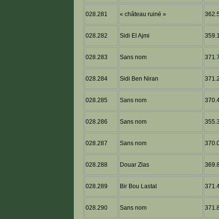
028.281
« château ruiné »
362.5
028.282
Sidi El Ajmi
359.1
028.283
Sans nom
371.7
028.284
Sidi Ben Niran
371.2
028.285
Sans nom
370.4
028.286
Sans nom
355.3
028.287
Sans nom
370.0
028.288
Douar Zlas
369.8
028.289
Bir Bou Lastal
371.4
028.290
Sans nom
371.8