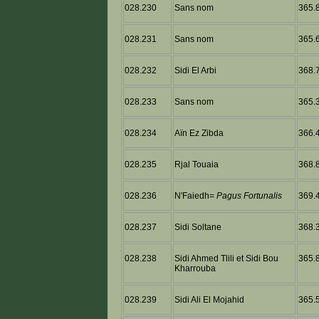
028.230
Sans nom
365.8
028.231
Sans nom
365.6
028.232
Sidi El Arbi
368.7
028.233
Sans nom
365.3
028.234
Aïn Ez Zibda
366.4
028.235
Rjal Touaia
368.8
028.236
N'Faiedh=
Pagus Fortunalis
369.4
028.237
Sidi Soltane
368.3
028.238
Sidi Ahmed Tlili et Sidi Bou
365.8
Kharrouba
028.239
Sidi Ali El Mojahid
365.5