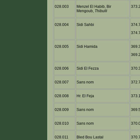
028.003
Menzel El Habib, Bir
373.2
Mengoub,
Thibulli
028.004
Sidi Sahbi
374.7
374.7
028.005
Sidi Hamida
369.3
369.2
028.006
Sidi El Fezza
370.3
028.007
Sans nom
372.7
028.008
Hr. El Feja
373.1
028.009
Sans nom
369.5
028.010
Sans nom
370.0
028.011
Bled Bou Lastal
370.7