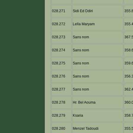
028.271
Sidi Ed Ddiri
355.8
028.272
Lella Maryam
355.4
028.273
Sans nom
367.5
028.274
Sans nom
358.6
028.275
Sans nom
359.6
028.276
Sans nom
356.3
028.277
Sans nom
362.4
028.278
Hr. Bel Aouma
360.0
028.279
Ksaria
358.7
028.280
Menzel Tadoudi
355.5