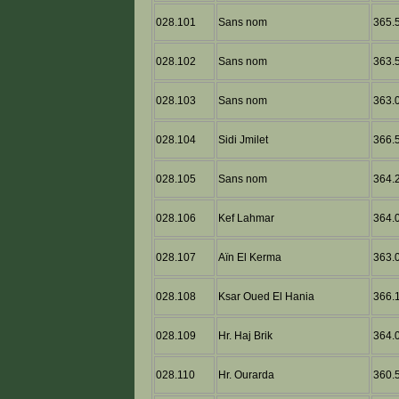
028.101
Sans nom
365.5
028.102
Sans nom
363.5
028.103
Sans nom
363.0
028.104
Sidi Jmilet
366.5
028.105
Sans nom
364.2
028.106
Kef Lahmar
364.0
028.107
Aïn El Kerma
363.0
028.108
Ksar Oued El Hania
366.1
028.109
Hr. Haj Brik
364.0
028.110
Hr. Ourarda
360.5