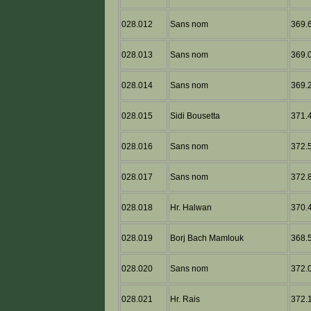
028.012
Sans nom
369.6
028.013
Sans nom
369.0
028.014
Sans nom
369.2
028.015
Sidi Bousetta
371.4
028.016
Sans nom
372.5
028.017
Sans nom
372.8
028.018
Hr. Halwan
370.4
028.019
Borj Bach Mamlouk
368.5
028.020
Sans nom
372.0
028.021
Hr. Rais
372.1