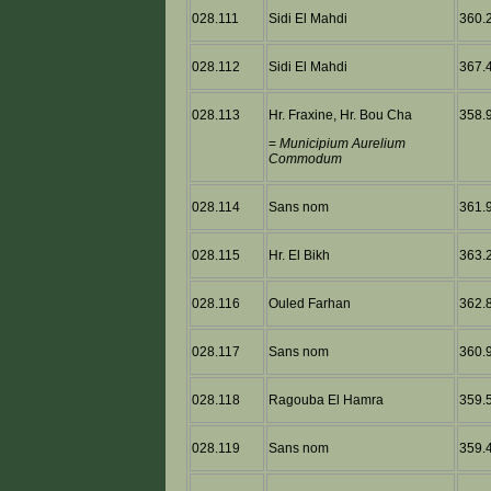
028.111
Sidi El Mahdi
360.2
028.112
Sidi El Mahdi
367.4
028.113
Hr. Fraxine, Hr. Bou Cha
358.9
=
Municipium Aurelium
Commodum
028.114
Sans nom
361.9
028.115
Hr. El Bikh
363.2
028.116
Ouled Farhan
362.8
028.117
Sans nom
360.9
028.118
Ragouba El Hamra
359.5
028.119
Sans nom
359.4