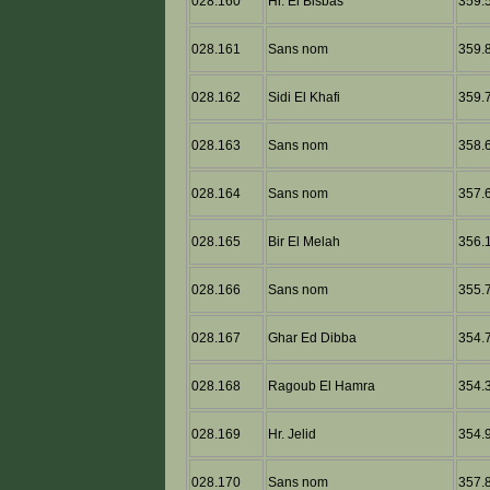
028.160
Hr. El Bisbas
359.5
028.161
Sans nom
359.8
028.162
Sidi El Khafi
359.7
028.163
Sans nom
358.6
028.164
Sans nom
357.6
028.165
Bir El Melah
356.1
028.166
Sans nom
355.7
028.167
Ghar Ed Dibba
354.7
028.168
Ragoub El Hamra
354.3
028.169
Hr. Jelid
354.9
028.170
Sans nom
357.8