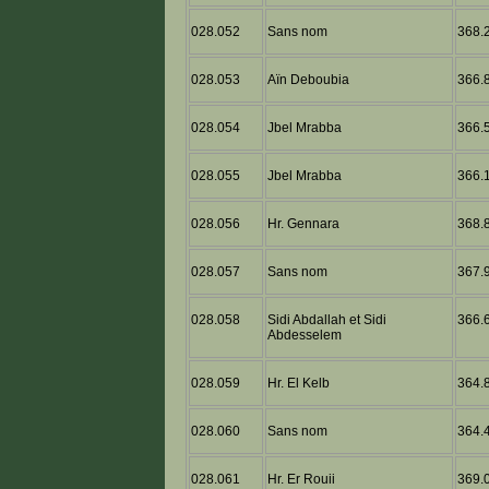
028.052
Sans nom
368.2
028.053
Aïn Deboubia
366.8
028.054
Jbel Mrabba
366.5
028.055
Jbel Mrabba
366.1
028.056
Hr. Gennara
368.8
028.057
Sans nom
367.9
028.058
Sidi Abdallah et Sidi
366.6
Abdesselem
028.059
Hr. El Kelb
364.8
028.060
Sans nom
364.4
028.061
Hr. Er Rouii
369.0