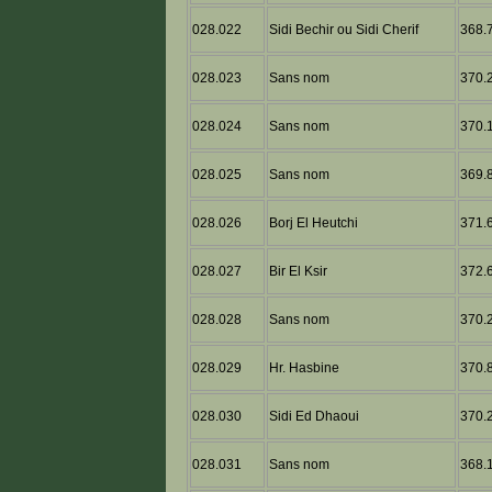
028.022
Sidi Bechir ou Sidi Cherif
368.7
028.023
Sans nom
370.2
028.024
Sans nom
370.1
028.025
Sans nom
369.8
028.026
Borj El Heutchi
371.6
028.027
Bir El Ksir
372.6
028.028
Sans nom
370.2
028.029
Hr. Hasbine
370.8
028.030
Sidi Ed Dhaoui
370.2
028.031
Sans nom
368.1