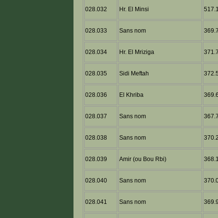
028.032
Hr. El Minsi
517.1
028.033
Sans nom
369.7
028.034
Hr. El Mriziga
371.7
028.035
Sidi Meftah
372.5
028.036
El Khriba
369.6
028.037
Sans nom
367.7
028.038
Sans nom
370.2
028.039
Amir (ou Bou Rbi)
368.1
028.040
Sans nom
370.0
028.041
Sans nom
369.9