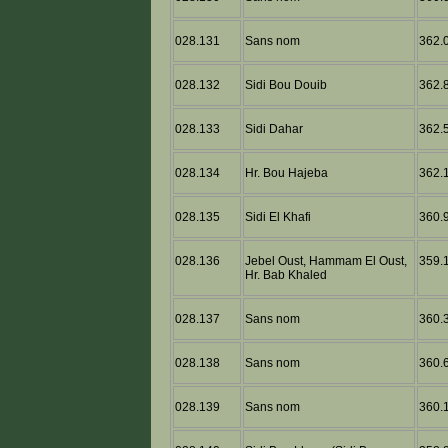
028.131
Sans nom
362.0
028.132
Sidi Bou Douib
362.8
028.133
Sidi Dahar
362.5
028.134
Hr. Bou Hajeba
362.1
028.135
Sidi El Khafi
360.9
028.136
Jebel Oust, Hammam El Oust,
359.1
Hr. Bab Khaled
028.137
Sans nom
360.3
028.138
Sans nom
360.6
028.139
Sans nom
360.1