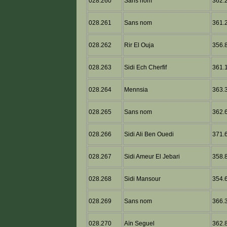
028.260
Sans nom
362.2
028.261
Sans nom
361.2
028.262
Rir El Ouja
356.8
028.263
Sidi Ech Cherfif
361.1
028.264
Mennsia
363.3
028.265
Sans nom
362.6
028.266
Sidi Ali Ben Ouedi
371.6
028.267
Sidi Ameur El Jebari
358.8
028.268
Sidi Mansour
354.6
028.269
Sans nom
366.3
028.270
Aïn Seguel
362.8