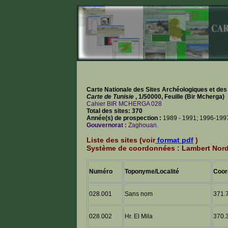
Carte Nationale des Sites Archéologiques et de
Carte de Tunisie
, 1/50000, Feuille (Bir Mcherga)
Cahier BIR MCHERGA 028
Total des sites: 370
Année(s) de prospection :
1989 - 1991; 1996-199
Gouvernorat :
Zaghouan.
Liste des sites (voir
format pdf
)
Système de coordonnées : Lambert Nor
Numéro
Toponyme/Localité
Coor
028.001
Sans nom
371.7
028.002
Hr. El Mila
370.3