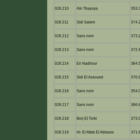
028.210
Aïn Tbayuya
353.3
028.211
Sidi Salem
374.2
028.212
Sans nom
373.2
028.213
Sans nom
372.4
028.214
En Nadhour
364.5
028.215
Sidi El Assoued
370.9
028.216
Sans nom
354.0
028.217
Sans nom
366.8
028.218
Borj Et Torki
373.0
028.219
Hr. El Attab El Abbassi
371.8