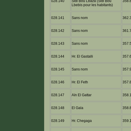
028.140
Sidi Bou Lbaza (Sidi Bou
358.8
Lbebis pour les habitants)
028.141
Sans nom
362.3
028.142
Sans nom
361.7
028.143
Sans nom
357.5
028.144
Hr. El Gastalli
357.6
028.145
Sans nom
357.9
028.146
Hr. El Feth
357.8
028.147
Aïn El Gattar
358.1
028.148
El Gala
358.8
028.149
Hr. Chegaga
359.1