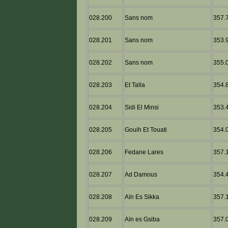
028.200
Sans nom
357.7
028.201
Sans nom
353.9
028.202
Sans nom
355.0
028.203
Et Talla
354.8
028.204
Sidi El Minsi
353.4
028.205
Gouih Et Touati
354.0
028.206
Fedane Lares
357.1
028.207
Ad Damous
354.4
028.208
Aïn Es Sikka
357.1
028.209
Aïn es Gsiba
357.0