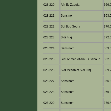
028.220
Aïn Ez Zaouia
366.0
028.221
Sans nom
363.5
028.222
Sdi Bou Sedra
370.6
028.223
Sidi Fraj
372.6
028.224
Sans nom
363.6
028.225
Jedi Ahmed et Aïn Es Saboun
362.8
028.226
Sidi Meftah et Sidi Fraj
369.2
028.227
Sans nom
366.8
028.228
Sans nom
366.3
028.229
Sans nom
370.4