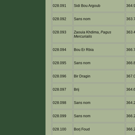
028.091
Sidi Bou Argoub
364.9
028.092
Sans nom
363.7
028.093
Zaouia Khdima,
Pagus
363.4
Mercurialis
028.094
Bou Er Rbia
366.7
028.095
Sans nom
366.8
028.096
Bir Dragin
367.0
028.097
Brij
364.6
028.098
Sans nom
364.2
028.099
Sans nom
366.2
028.100
Borj Foud
366.2