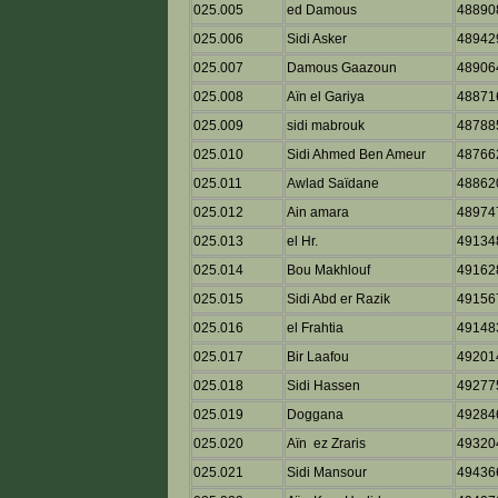
025.005
ed Damous
48890
025.006
Sidi Asker
48942
025.007
Damous Gaazoun
48906
025.008
Aïn el Gariya
48871
025.009
sidi mabrouk
48788
025.010
Sidi Ahmed Ben Ameur
48766
025.011
Awlad Saïdane
48862
025.012
Ain amara
48974
025.013
el Hr.
49134
025.014
Bou Makhlouf
49162
025.015
Sidi Abd er Razik
49156
025.016
el Frahtia
49148
025.017
Bir Laafou
49201
025.018
Sidi Hassen
49277
025.019
Doggana
49284
025.020
Aïn ez Zraris
49320
025.021
Sidi Mansour
49436