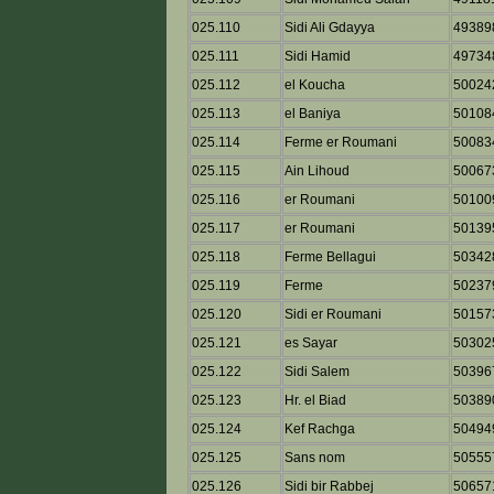
025.110
Sidi Ali Gdayya
49389
025.111
Sidi Hamid
49734
025.112
el Koucha
50024
025.113
el Baniya
50108
025.114
Ferme er Roumani
50083
025.115
Ain Lihoud
50067
025.116
er Roumani
50100
025.117
er Roumani
50139
025.118
Ferme Bellagui
50342
025.119
Ferme
50237
025.120
Sidi er Roumani
50157
025.121
es Sayar
50302
025.122
Sidi Salem
50396
025.123
Hr. el Biad
50389
025.124
Kef Rachga
50494
025.125
Sans nom
50555
025.126
Sidi bir Rabbej
50657