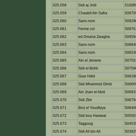
025.058
Sidi aj Jridi
51008
025.059
Chaabit Aïn Safra
50970
025.060
Sans nom
50929
025.061
Ferme col
50976
025.062
ed Dmana Zwagha
50959
025.063
Sans nom
50864
025.064
Sans nom
50833
025.065
Aïn el Jenane
50755
025.066
Sidi el Bohli
50759
025.067
Gsar Hdid
50818
025.068
Sidi Mhammid Ghrib
50600
025.069
Ain Jnan el Abid
50693
025.070
Sidi Zbir
50679
025.071
Borj el Yousfiyya
50640
025.072
Sidi bou Hawwal
50550
025.073
Taggoug
50453
025.074
Sidi Ali bin Ali
50392