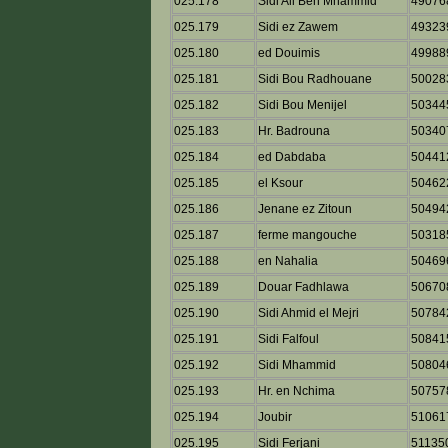
025.178
Sidi Ali Ben Mhammid
49076
025.179
Sidi ez Zawem
49323
025.180
ed Douimis
49988
025.181
Sidi Bou Radhouane
50028
025.182
Sidi Bou Menijel
50344
025.183
Hr. Badrouna
50340
025.184
ed Dabdaba
50441
025.185
el Ksour
50462
025.186
Jenane ez Zitoun
50494
025.187
ferme mangouche
50318
025.188
en Nahalia
50469
025.189
Douar Fadhlawa
50670
025.190
Sidi Ahmid el Mejri
50784
025.191
Sidi Falfoul
50841
025.192
Sidi Mhammid
50804
025.193
Hr. en Nchima
50757
025.194
Joubir
51061
025.195
Sidi Ferjani
51135