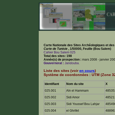
Carte Nationale des Sites Archéologiques et de
Carte de Tunisie
, 1/50000, Feuille (Bou Salem)
Cahier Bou Salem 025
Total des sites: 198
Année(s) de prospection :
mars 2008 - janvier 20
Gouvernorat :
Jandouba.
Liste des sites (voir
en cours
)
Système de coordonnées : UTM (Zone 32
Identifiant
Nom du site
X
025.001
Aïn el Hammam
48535
025.002
Sidi Amor
48521
025.003
Sidi Youssef Bou Lahjar
48549
025.004
el Ghrifet
48896