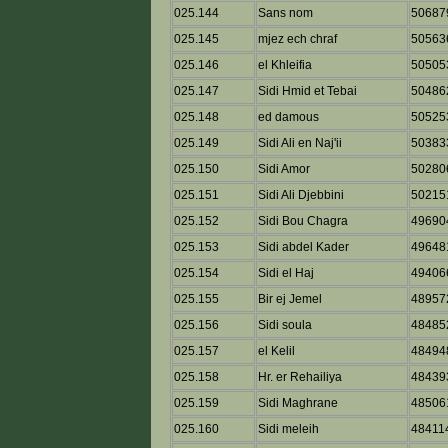
025.144
Sans nom
50687
025.145
mjez ech chraf
50563
025.146
el Khleifia
50505
025.147
Sidi Hmid et Tebai
50486
025.148
ed damous
50525
025.149
Sidi Ali en Naj'ii
50383
025.150
Sidi Amor
50280
025.151
Sidi Ali Djebbini
50215
025.152
Sidi Bou Chagra
49690
025.153
Sidi abdel Kader
49648
025.154
Sidi el Haj
49406
025.155
Bir ej Jemel
48957
025.156
Sidi soula
48485
025.157
el Kelil
48494
025.158
Hr. er Rehailiya
48439
025.159
Sidi Maghrane
48506
025.160
Sidi meleih
48411