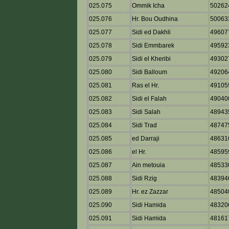
025.075
Ommik Icha
50262
025.076
Hr. Bou Oudhina
50063
025.077
Sidi ed Dakhli
49607
025.078
Sidi Emmbarek
49592
025.079
Sidi el Kheribi
49302
025.080
Sidi Balloum
49206
025.081
Ras el Hr.
49105
025.082
Sidi el Falah
49040
025.083
Sidi Salah
48943
025.084
Sidi Trad
48747
025.085
ed Darraji
48631
025.086
el Hr.
48595
025.087
Ain metouia
48533
025.088
Sidi Rzig
48394
025.089
Hr. ez Zazzar
48504
025.090
Sidi Hamida
48320
025.091
Sidi Hamida
48161