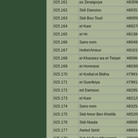
025.161
ez Zeraiguiya
48309
025.162
Sidi Daouiou
48035
025.163
Sidi Bou Touil
48005
025.164
el Kasr
48027
025.165
el Hr.
48138
025.166
Sans nom
48049
025.167
Hofret Ameur
48101
025.168
el Kharaiez wa et Tleiyel
48006
025.169
el Homrane
48030
025.170
el Kodiat el Bidha
47991
025.171
el Guerfeiya
47991
025.172
ed Damous
48295
025.173
el Kasr
48212
025.174
Sans nom
48325
025.175
Sidi Amor Ben Khelifa
48520
025.176
Sidi Abada
48808
025.177
Awled Sehil
48893