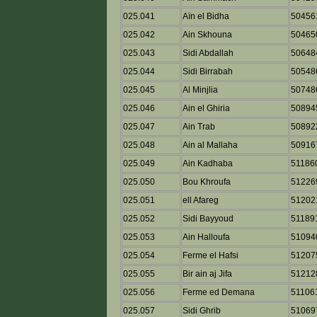
025.041
Aïn el Bidha
50456
025.042
Ain Skhouna
50465
025.043
Sidi Abdallah
50648
025.044
Sidi Birrabah
50548
025.045
Al Minjlia
50748
025.046
Ain el Ghiria
50894
025.047
Ain Trab
50892
025.048
Ain al Mallaha
50916
025.049
Ain Kadhaba
51186
025.050
Bou Khroufa
51226
025.051
ell Afareg
51202
025.052
Sidi Bayyoud
51189
025.053
Ain Halloufa
51094
025.054
Ferme el Hafsi
51207
025.055
Bir ain aj Jifa
51212
025.056
Ferme ed Demana
51106
025.057
Sidi Ghrib
51069