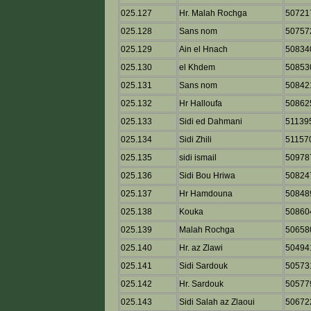
025.127
Hr. Malah Rochga
50721
025.128
Sans nom
50757
025.129
Ain el Hnach
50834
025.130
el Khdem
50853
025.131
Sans nom
50842
025.132
Hr Halloufa
50862
025.133
Sidi ed Dahmani
51139
025.134
Sidi Zhili
51157
025.135
sidi ismail
50978
025.136
Sidi Bou Hriwa
50824
025.137
Hr Hamdouna
50848
025.138
Kouka
50860
025.139
Malah Rochga
50658
025.140
Hr. az Zlawi
50494
025.141
Sidi Sardouk
50573
025.142
Hr. Sardouk
50577
025.143
Sidi Salah az Zlaoui
50672