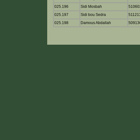
025.196
Sidi Mosbah
51060
025.197
Sidi bou Sedra
51121
025.198
Damous Abdallah
50913