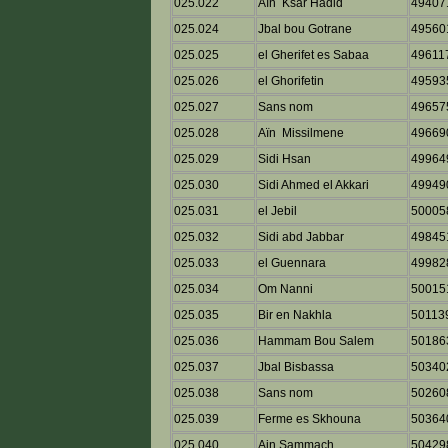
025.022
Aïn Ksar Hadid
49407
025.024
Jbal bou Gotrane
49560
025.025
el Gherifet es Sabaa
49611
025.026
el Ghorifetin
49593
025.027
Sans nom
49657
025.028
Aïn Missilmene
49669
025.029
Sidi Hsan
49964
025.030
Sidi Ahmed el Akkari
49949
025.031
el Jebil
50005
025.032
Sidi abd Jabbar
49845
025.033
el Guennara
49982
025.034
Om Nanni
50015
025.035
Bir en Nakhla
50113
025.036
Hammam Bou Salem
50186
025.037
Jbal Bisbassa
50340
025.038
Sans nom
50260
025.039
Ferme es Skhouna
50364
025.040
Ain Sammach
50429