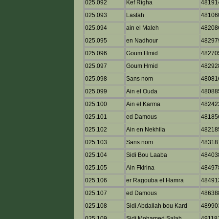
025.092
Kef Righa
48191
025.093
Lasfah
48106
025.094
ain el Maleh
48208
025.095
en Nadhour
48297
025.096
Goum Hmid
48270
025.097
Goum Hmid
48292
025.098
Sans nom
48081
025.099
Ain el Ouda
48088
025.100
Ain el Karma
48242
025.101
ed Damous
48185
025.102
Ain en Nekhila
48218
025.103
Sans nom
48318
025.104
Sidi Bou Laaba
48403
025.105
Ain Fkirina
48497
025.106
er Ragouba el Hamra
48491
025.107
ed Damous
48638
025.108
Sidi Abdallah bou Kard
48990
025.109
Sidi Mohamed Salah
49118