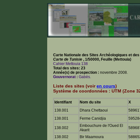
Carte Nationale des Sites Archéologiques et de
Carte de Tunisie
, 1/50000, Feuille (Mettouia)
Cahier Mettouia 138
Total des sites: 23
Année(s) de prospection :
novembre 2008.
Gouvernorat :
Gabès.
Liste des sites (voir
en cours
)
Système de coordonnées : UTM (Zone 32
Identifiant
Nom du site
X
138.001
Dhara Chettaoui
58961
138.001
Ferme Canidjia
59528
Embouchure de l'Oued El
138.002
58968
Akarit
138.002
Bir Maamoura
58865