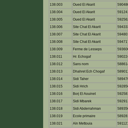
138.003
Oued El Akarit
59048
138.004
Oued El Akarit
59124
138.005
Oued El Akarit
59256
138.006
Site Chat El Akarit
59433
138.007
Site Chat El Akarit
59480
138.008
Site Chat El Akarit
59471
138.009
Ferme de Lesseps
59360
138.011
Hr. Echogaf
59022
138.012
Sans nom
58861
138.013
Dhahret Ech Chogaf
58901
138.014
Sidi Taher
58947
138.015
Sidi Hrich
59285
138.016
Borj El Aouinet
59258
138.017
Sidi Mbarek
59291
138.018
Sidi Abderrahman
58935
138.019
Ecole primaire
58928
138.021
Aïn Mettouia
59112