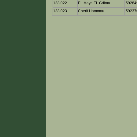
138.022
EL Maya EL Gdima
59284
138.023
Cherif Hammou
59237