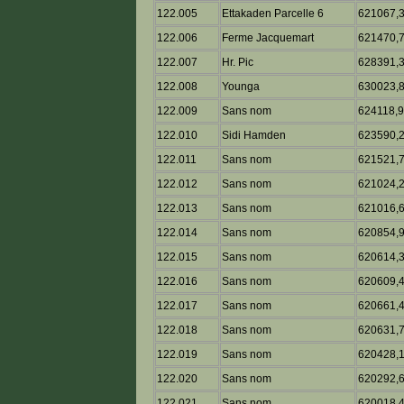
122.005
Ettakaden Parcelle 6
621067,
122.006
Ferme Jacquemart
621470,
122.007
Hr. Pic
628391,
122.008
Younga
630023,
122.009
Sans nom
624118,
122.010
Sidi Hamden
623590,
122.011
Sans nom
621521,
122.012
Sans nom
621024,
122.013
Sans nom
621016,
122.014
Sans nom
620854,
122.015
Sans nom
620614,
122.016
Sans nom
620609,
122.017
Sans nom
620661,
122.018
Sans nom
620631,
122.019
Sans nom
620428,
122.020
Sans nom
620292,
122.021
Sans nom
620018,