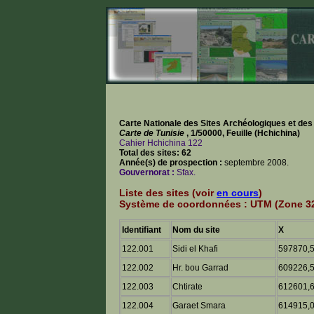
Carte Nationale des Sites Archéologiques et de
Carte de Tunisie
, 1/50000, Feuille (Hchichina)
Cahier Hchichina 122
Total des sites: 62
Année(s) de prospection :
septembre 2008.
Gouvernorat :
Sfax.
Liste des sites (voir
en cours
)
Système de coordonnées : UTM (Zone 32
Identifiant
Nom du site
X
122.001
Sidi el Khafi
597870,
122.002
Hr. bou Garrad
609226,
122.003
Chtirate
612601,
122.004
Garaet Smara
614915,