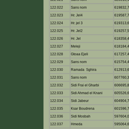
122.022
Sans nom
619832,
122.023
Hr. Jel4
619587,
122.024
Hr. jel 3
619313,
122.025
Hr. Jel2
619257,
122.026
Hr. Jel
618358,
122.027
Meleji
618184,
122.028
Gtoaa Ejeli
617257,
122.029
Sans nom
615754,
122.030
Ramada Sghira
612913,
122.031
Sans nom
607760,
122.032
Sidi Frai el Gharbi
606695,
122.033
Sidi Ahmad el Knani
605526,
122.034
Sidi Jabeur
604904,
122.035
Ksar Boudrena
601596,
122.036
Sidi Mosbah
597604,
122.037
Hmeda
595064,