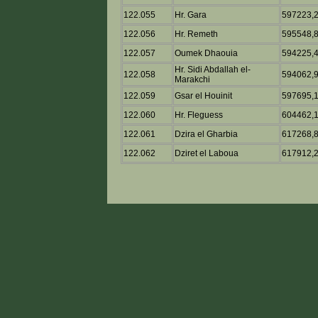
122.055
Hr. Gara
597223,
122.056
Hr. Remeth
595548,
122.057
Oumek Dhaouia
594225,
Hr. Sidi Abdallah el-
122.058
594062,
Marakchi
122.059
Gsar el Houinit
597695,
122.060
Hr. Fleguess
604462,
122.061
Dzira el Gharbia
617268,
122.062
Dziret el Laboua
617912,