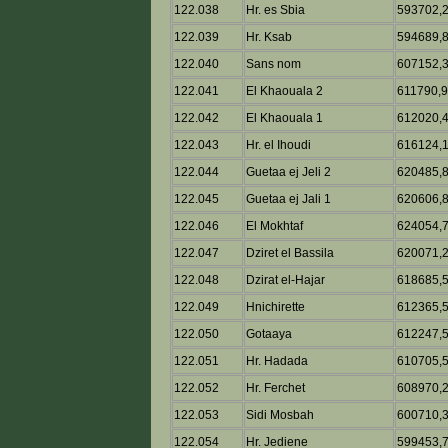
122.038
Hr. es Sbia
593702,
122.039
Hr. Ksab
594689,
122.040
Sans nom
607152,
122.041
El Khaouala 2
611790,
122.042
El Khaouala 1
612020,
122.043
Hr. el Ihoudi
616124,
122.044
Guetaa ej Jeli 2
620485,
122.045
Guetaa ej Jali 1
620606,
122.046
El Mokhtaf
624054,
122.047
Dziret el Bassila
620071,
122.048
Dzirat el-Hajar
618685,
122.049
Hnichirette
612365,
122.050
Gotaaya
612247,
122.051
Hr. Hadada
610705,
122.052
Hr. Ferchet
608970,
122.053
Sidi Mosbah
600710,
122.054
Hr. Jediene
599453,