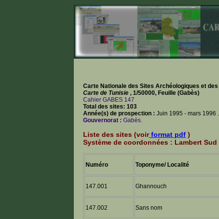
Carte Nationale des Sites Archéologiques et de
Carte de Tunisie
, 1/50000, Feuille (Gabès)
Cahier GABES 147
Total des sites: 103
Année(s) de prospection :
Juin 1995 - mars 1996 
Gouvernorat :
Gabès.
Liste des sites (voir
format pdf
)
Système de coordonnées : Lambert Sud
Numéro
Toponyme/ Localité
147.001
Ghannouch
147.002
Sans nom