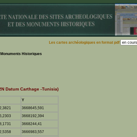
Les cartes archéologiques en format pdf
s Monuments Historiques
N Datum Carthage -Tunisia)
Y
2,3821
3668645,591
6,2303
3668192,394
8,1731
3668244,41
2,5358
3666983,557