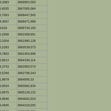
8,3083
3668953,593
5,6035
3667005,064
6,7063
3668447,645
4,3007
3668471,989
9,616
3666744,183
5,2568
3662308,691
0,3204
3661960,128
5,5283
3660539,073
4,7803
3661454,906
2,8613
3664194,114
4,3753
3662950,574
3,5294
3662798,343
1,9879
3664095,33
6,9554
3665682,834
6,8975
3665129,132
8,9646
3664642,024
3,4945
3664318,055