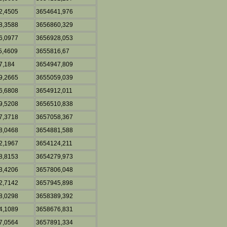
2,4505
3654641,976
8,3588
3656860,329
6,0977
3656928,053
5,4609
3655816,67
7,184
3654947,809
9,2665
3655059,039
6,6808
3654912,011
9,5208
3656510,838
7,3718
3657058,367
8,0468
3654881,588
2,1967
3654124,211
8,8153
3654279,973
3,4206
3657806,048
2,7142
3657945,898
8,0298
3658389,392
4,1089
3658676,831
7,0564
3657891,334