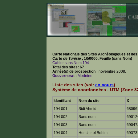
Carte Nationale des Sites Archéologiques et de
Carte de Tunisie
, 1/50000, Feuille (sans Nom)
Cahier sans Nom 194
Total des sites: 67
Année(s) de prospection :
novembre 2008.
Gouvernorat :
Mednine.
Liste des sites (voir
en cours
)
Système de coordonnées : UTM (Zone 32
Identifiant
Nom du site
X
194.001
Sidi Ahmid
68096
194.002
Sans nom
69012
194.003
Sans nom
69047
194.004
Henchir el Behim
69373