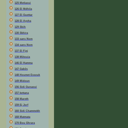
125 Metlaoui
126 El Mdhila
127 El Guettar
128 El Aycha
129 Sbih
130 Skhira
133 sans Nom
134 sans Nom
137 El Fjej
138 Métouia
146 El Hamma
147 Gabès
148 Houmet Essouk
149 Midoun
156 Sidi Gunaoui
157 kettana
158 Mareth
159 Ej Jorf
160 Sidi Chammekh
168 Matmata
170 Bou Ghrara