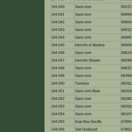
194.040
Sans nom
69222
194.041
Sans nom
68995
194.042
Sans nom
68982
194.043
Sans nom
68911
194.044
Sans nom
68906
194.045
Henchir el Medina
68865
194.046
Sans nom
68625
194.047
Henchir Ghazel
68596
194.048
Sans nom
68625
194.049
Sans nom
68390
194.050
Tumulus
68292
194.051
Sans nom Mzar
68283
194.052
Sans nom
68286
194.053
Sans nom
68200
194.054
Sans nom
68187
194.055
Ksar Bou Gouffa
67995
194.056
Sidi Ouatouat
67963