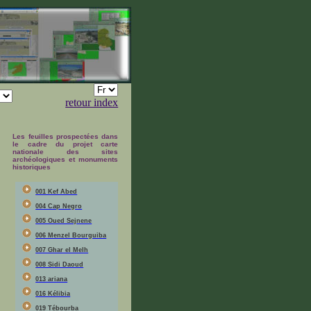
retour index
Les feuilles prospectées dans
le cadre du projet carte
nationale des sites
archéologiques et monuments
historiques
001 Kef Abed
004 Cap Negro
005 Oued Sejnene
006 Menzel Bourguiba
007 Ghar el Melh
008 Sidi Daoud
013 ariana
016 Kélibia
019 Tébourba