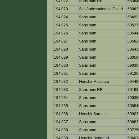
194.022
Sans nom RR
68364
194.023
Sidi Abdessalem el Fitouri
68062
194.024
Sans nom
68493
194.025
Sans nom
68527
194.026
Sans nom
68544
194.027
Sans nom
68582
194.028
Sans nom
68643
194.029
Sans nom
68858
194.030
Sans nom
69036
194.031
Sans nom
69126
194.032
Henchir Mastoura
69449
194.033
Sans nom RR
70198
194.034
Sans nom
70935
194.035
Sans nom
70884
194.036
Henchir Saroute
69902
194.037
Sans nom
69882
194.038
Sans nom
69725
194.039
Henchir Beddoud
69602