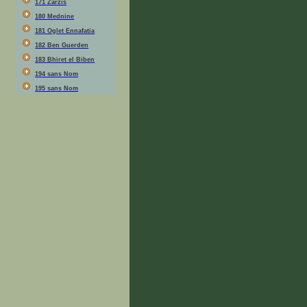
171 Zarzis
180 Mednine
181 Oglet Ennafatia
182 Ben Guerden
183 Bhiret el Biben
194 sans Nom
195 sans Nom