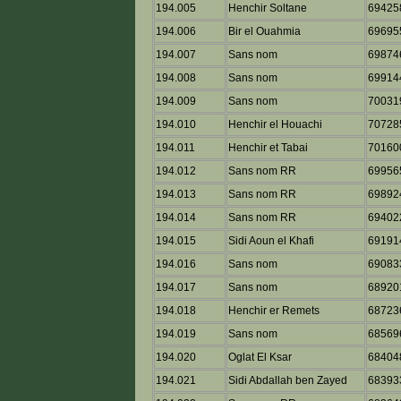
194.005
Henchir Soltane
69425
194.006
Bir el Ouahmia
69695
194.007
Sans nom
69874
194.008
Sans nom
69914
194.009
Sans nom
70031
194.010
Henchir el Houachi
70728
194.011
Henchir et Tabai
70160
194.012
Sans nom RR
69956
194.013
Sans nom RR
69892
194.014
Sans nom RR
69402
194.015
Sidi Aoun el Khafi
69191
194.016
Sans nom
69083
194.017
Sans nom
68920
194.018
Henchir er Remets
68723
194.019
Sans nom
68569
194.020
Oglat El Ksar
68404
194.021
Sidi Abdallah ben Zayed
68393