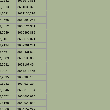
0,2242
3662675,831
5,0613
3661036,373
1,9021
3661100,736
7,1665
3660399,247
3,4012
3660524,331
8,7549
3660390,882
2,6101
3659672,071
8,9134
3659201,281
3,466
3660431,639
7,1589
3660536,859
6,5631
3658107,49
1,9927
3657811,855
0,9835
3658986,146
0,3032
3654624,294
2,0546
3655319,164
2,3872
3654890,826
0,8168
3654929,883
8,3666
3654152,297